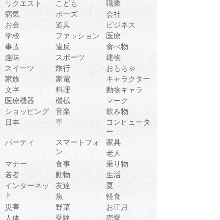
リクエスト
こども
職業
病気
ポーズ
会社
お金
道具
ビジネス
学校
ファッション
医療
事故
違反
食べ物
趣味
スポーツ
建物
スイーツ
旅行
おもちゃ
家族
家電
キャラクター
文字
料理
動物キャラ
医療機器
機械
マーク
ショッピング
音楽
飲み物
日本
車
コンピュータ
ー
パーティ
スマートフォ
家具
ン
老人
マナー
食事
乗り物
若者
動物
生活
インターネッ
友達
夏
ト
魚
軽食
災害
野菜
お正月
人体
受験
恋愛