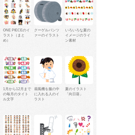
ONE PIECEのイ
クーゲルパンツ
いろいろな夏の
ラスト（まと
ァーのイラスト
イメージのライ
め）
ン素材
1月から12月まで
扇風機を服の中
夏のイラスト
の毎月のタイト
に入れる人のイ
「向日葵」
ル文字
ラスト