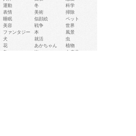
運動
冬
科学
表情
美術
掃除
睡眠
似顔絵
ペット
美容
戦争
世界
ファンタジー
本
風景
犬
就活
虫
花
あかちゃん
植物
鳥
海
文房具
食材
お風呂
フルーツ
干支
お年賀状
マスク
調味料
猫
物語
介護
南国
ウェディング
ランドマーク
環境問題
髪
スポーツ用具
書類
クリスマス
夏休み
怪我
テンプレート
メディア
食器
お祭り
政治
中年
座布団
映画
メッセージ
電車
ゴミ
楽器
パン
宗教
幼稚園
エネルギー