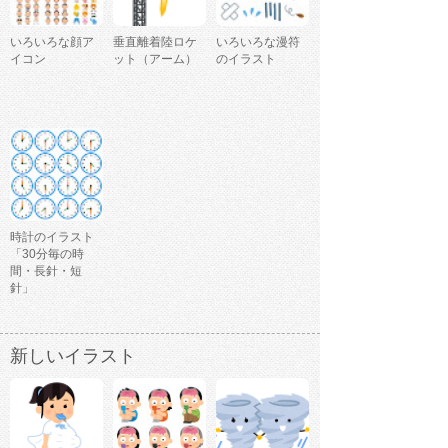
いろいろな顔ア
垂直離着陸ロケ
いろいろな漫符
イコン
ット（アーム）
のイラスト
時計のイラスト
「30分毎の時
間・長針・短
針」
新しいイラスト