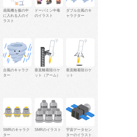
扇風機を服の中
ドーパミン中毒
ダブル台風のキ
に入れる人のイ
のイラスト
ャラクター
ラスト
台風のキャラク
垂直離着陸ロケ
垂直離着陸ロケ
ター
ット（アーム）
ット
SMRのキャラク
SMRのイラスト
宇宙データセン
ター
ターのイラスト