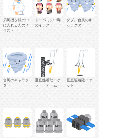
扇風機を服の中
ドーパミン中毒
ダブル台風のキ
に入れる人のイ
のイラスト
ャラクター
ラスト
台風のキャラク
垂直離着陸ロケ
垂直離着陸ロケ
ター
ット（アーム）
ット