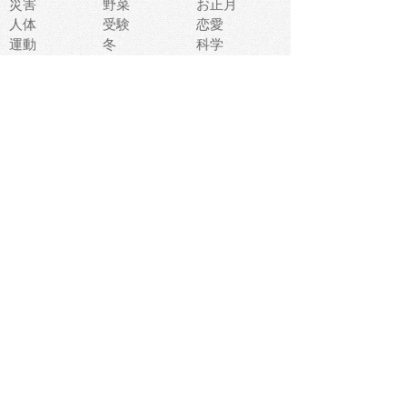
災害
野菜
お正月
人体
受験
恋愛
運動
冬
科学
表情
美術
掃除
睡眠
似顔絵
ペット
美容
戦争
世界
ファンタジー
本
風景
犬
就活
虫
花
あかちゃん
植物
鳥
海
文房具
食材
お風呂
フルーツ
干支
お年賀状
マスク
調味料
猫
物語
介護
南国
ウェディング
ランドマーク
環境問題
髪
スポーツ用具
書類
クリスマス
夏休み
怪我
テンプレート
メディア
食器
お祭り
政治
中年
座布団
映画
メッセージ
電車
ゴミ
楽器
パン