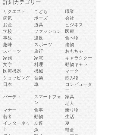
詳細カテゴリー
リクエスト
こども
職業
病気
ポーズ
会社
お金
道具
ビジネス
学校
ファッション
医療
事故
違反
食べ物
趣味
スポーツ
建物
スイーツ
旅行
おもちゃ
家族
家電
キャラクター
文字
料理
動物キャラ
医療機器
機械
マーク
ショッピング
音楽
飲み物
日本
車
コンピュータ
ー
パーティ
スマートフォ
家具
ン
老人
マナー
食事
乗り物
若者
動物
生活
インターネッ
友達
夏
ト
魚
軽食