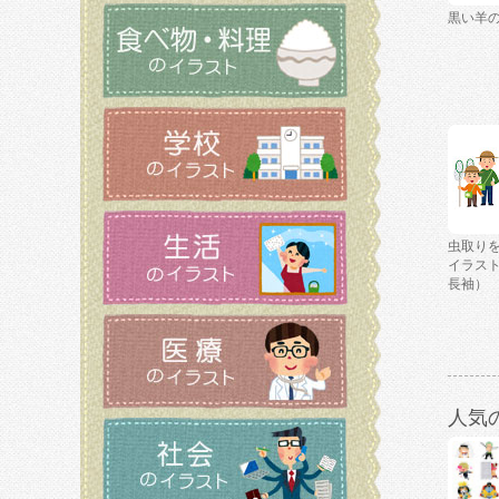
黒い羊
虫取り
イラス
長袖）
人気