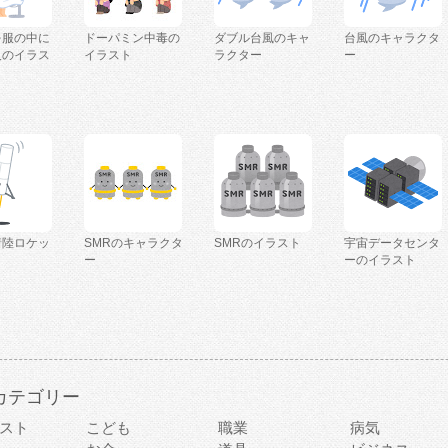
を服の中に
ドーパミン中毒の
ダブル台風のキャ
台風のキャラクタ
人のイラス
イラスト
ラクター
ー
着陸ロケッ
SMRのキャラクタ
SMRのイラスト
宇宙データセンタ
ー
ーのイラスト
カテゴリー
スト
こども
職業
病気