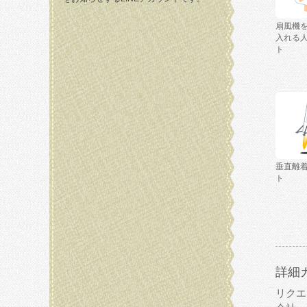
扇風機
入れる
ト
垂直離
ト
詳細
リクエ