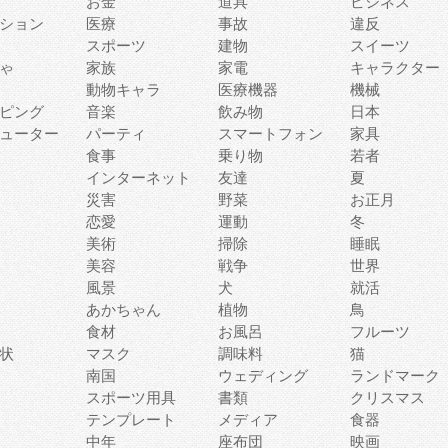
お金
道具
ビジネス
ション
医療
事故
違反
スポーツ
建物
スイーツ
ゃ
家族
家電
キャラクター
動物キャラ
医療機器
機械
ピング
音楽
飲み物
日本
ューター
パーティ
スマートフォン
家具
食事
乗り物
若者
インターネット
友達
夏
災害
野菜
お正月
恋愛
運動
冬
美術
掃除
睡眠
美容
戦争
世界
風景
犬
就活
あかちゃん
植物
鳥
食材
お風呂
フルーツ
状
マスク
調味料
猫
南国
ウェディング
ランドマーク
スポーツ用具
書類
クリスマス
テンプレート
メディア
食器
中年
座布団
映画