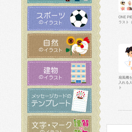
ONE P
ラスト
扇風機
入れる
ト