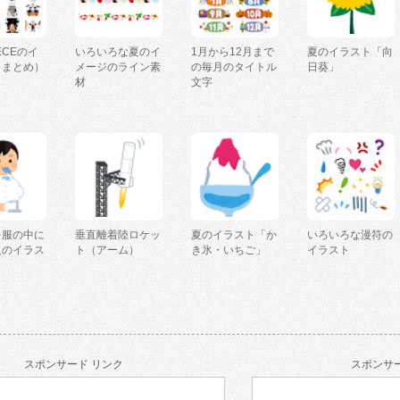
IECEのイ
いろいろな夏のイ
1月から12月まで
夏のイラスト「向
（まとめ）
メージのライン素
の毎月のタイトル
日葵」
材
文字
を服の中に
垂直離着陸ロケッ
夏のイラスト「か
いろいろな漫符の
人のイラス
ト（アーム）
き氷・いちご」
イラスト
スポンサード リンク
スポンサー