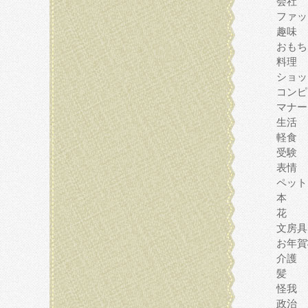
会社
ファッ
趣味
おもち
料理
ショッ
コンピ
マナー
生活
軽食
受験
表情
ペット
本
花
文房具
お年賀
介護
髪
怪我
政治