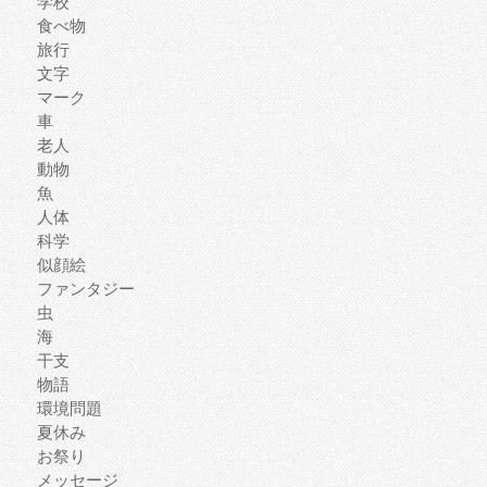
学校
食べ物
旅行
文字
マーク
車
老人
動物
魚
人体
科学
似顔絵
ファンタジー
虫
海
干支
物語
環境問題
夏休み
お祭り
メッセージ