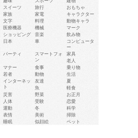
趣味
スポーツ
建物
スイーツ
旅行
おもちゃ
家族
家電
キャラクター
文字
料理
動物キャラ
医療機器
機械
マーク
ショッピング
音楽
飲み物
日本
車
コンピュータ
ー
パーティ
スマートフォ
家具
ン
老人
マナー
食事
乗り物
若者
動物
生活
インターネッ
友達
夏
ト
魚
軽食
災害
野菜
お正月
人体
受験
恋愛
運動
冬
科学
表情
美術
掃除
睡眠
似顔絵
ペット
美容
戦争
世界
ファンタジー
本
風景