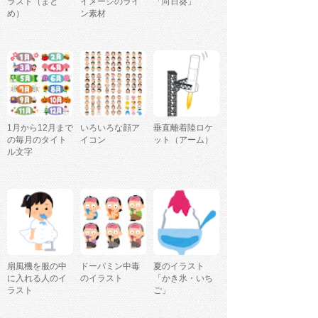
ラスト（まと
イメージのライ
「向日葵」
め）
ン素材
1月から12月まで
いろいろな顔ア
垂直離着陸ロケ
の毎月のタイト
イコン
ット（アーム）
ル文字
扇風機を服の中
ドーパミン中毒
夏のイラスト
に入れる人のイ
のイラスト
「かき氷・いち
ラスト
ご」