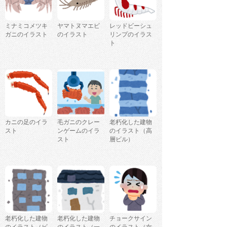
ミナミコメツキ
ヤマトヌマエビ
レッドビーシュ
ガニのイラスト
のイラスト
リンプのイラス
ト
カニの足のイラ
毛ガニのクレー
老朽化した建物
スト
ンゲームのイラ
のイラスト（高
スト
層ビル）
老朽化した建物
老朽化した建物
チョークサイン
のイラスト（ビ
のイラスト（一
のイラスト（女