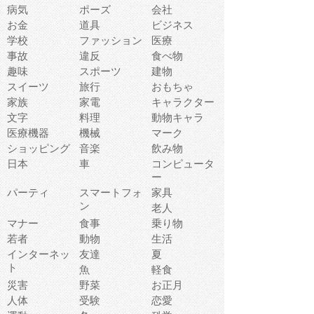
病気
ポーズ
会社
お金
道具
ビジネス
学校
ファッション
医療
事故
違反
食べ物
趣味
スポーツ
建物
スイーツ
旅行
おもちゃ
家族
家電
キャラクター
文字
料理
動物キャラ
医療機器
機械
マーク
ショッピング
音楽
飲み物
日本
車
コンピュータ
ー
パーティ
スマートフォ
家具
ン
老人
マナー
食事
乗り物
若者
動物
生活
インターネッ
友達
夏
ト
魚
軽食
災害
野菜
お正月
人体
受験
恋愛