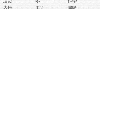
運動
冬
科学
表情
美術
掃除
睡眠
似顔絵
ペット
美容
戦争
世界
ファンタジー
本
風景
犬
就活
虫
花
あかちゃん
植物
鳥
海
文房具
食材
お風呂
フルーツ
干支
お年賀状
マスク
調味料
猫
物語
介護
南国
ウェディング
ランドマーク
環境問題
髪
スポーツ用具
書類
クリスマス
夏休み
怪我
テンプレート
メディア
食器
お祭り
政治
中年
座布団
映画
メッセージ
電車
ゴミ
楽器
パン
宗教
幼稚園
エネルギー
引越し
農業
自転車