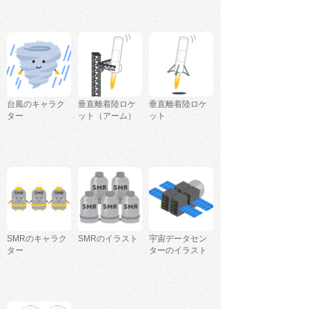
台風のキャラク
垂直離着陸ロケ
垂直離着陸ロケ
ター
ット（アーム）
ット
SMRのキャラク
SMRのイラスト
宇宙データセン
ター
ターのイラスト