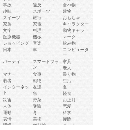
事故
違反
食べ物
趣味
スポーツ
建物
スイーツ
旅行
おもちゃ
家族
家電
キャラクター
文字
料理
動物キャラ
医療機器
機械
マーク
ショッピング
音楽
飲み物
日本
車
コンピュータ
ー
パーティ
スマートフォ
家具
ン
老人
マナー
食事
乗り物
若者
動物
生活
インターネッ
友達
夏
ト
魚
軽食
災害
野菜
お正月
人体
受験
恋愛
運動
冬
科学
表情
美術
掃除
睡眠
似顔絵
ペット