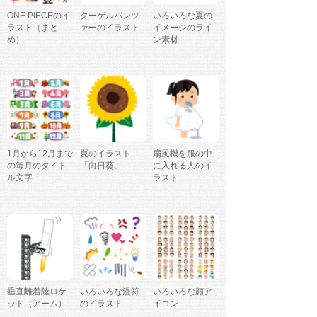
ONE PIECEのイ
クーゲルパンツ
いろいろな夏の
ラスト（まと
ァーのイラスト
イメージのライ
め）
ン素材
1月から12月まで
夏のイラスト
扇風機を服の中
の毎月のタイト
「向日葵」
に入れる人のイ
ル文字
ラスト
垂直離着陸ロケ
いろいろな漫符
いろいろな顔ア
ット（アーム）
のイラスト
イコン