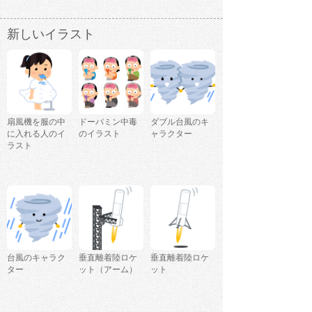
新しいイラスト
扇風機を服の中
ドーパミン中毒
ダブル台風のキ
に入れる人のイ
のイラスト
ャラクター
ラスト
台風のキャラク
垂直離着陸ロケ
垂直離着陸ロケ
ター
ット（アーム）
ット