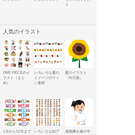
ト
人気のイラスト
ONE PIECEのイ
いろいろな夏の
夏のイラスト
ラスト（まと
イメージのライ
「向日葵」
め）
ン素材
1月から12月まで
いろいろな顔ア
扇風機を服の中