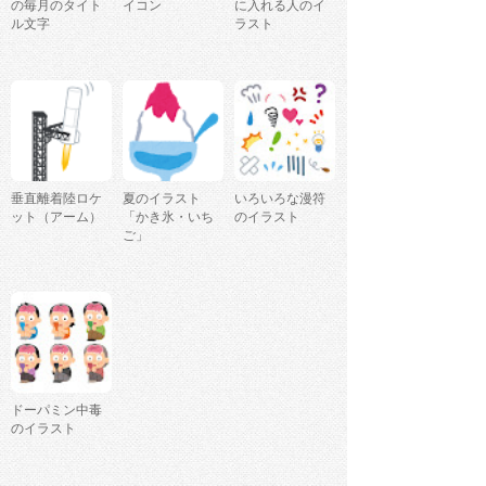
の毎月のタイト
イコン
に入れる人のイ
ル文字
ラスト
垂直離着陸ロケ
夏のイラスト
いろいろな漫符
ット（アーム）
「かき氷・いち
のイラスト
ご」
ドーパミン中毒
のイラスト