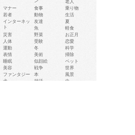
ン
老人
マナー
食事
乗り物
若者
動物
生活
インターネッ
友達
夏
ト
魚
軽食
災害
野菜
お正月
人体
受験
恋愛
運動
冬
科学
表情
美術
掃除
睡眠
似顔絵
ペット
美容
戦争
世界
ファンタジー
本
風景
犬
就活
虫
花
あかちゃん
植物
鳥
海
文房具
食材
お風呂
フルーツ
干支
お年賀状
マスク
調味料
猫
物語
介護
南国
ウェディング
ランドマーク
環境問題
髪
スポーツ用具
書類
クリスマス