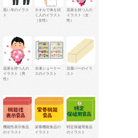
黒い羊のイラス
タオルで体を拭
花束を持つ人の
ト
く人のイラスト
イラスト（女
（女性）
性）
花束を持つ人の
冷凍ショーケー
豆腐バーのイラ
イラスト（男
スのイラスト
スト
性）
機能性表示食品
栄養機能食品の
特定保健用食品
のイラスト
イラスト
のイラスト