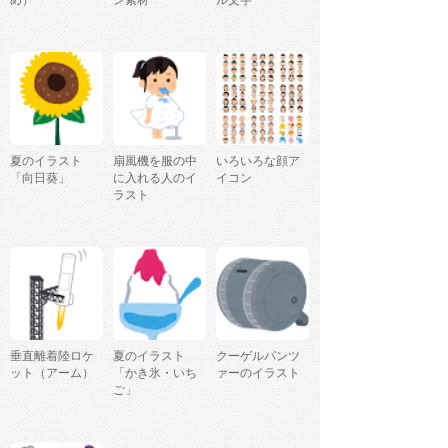
め）
ン素材
ル文字
夏のイラスト
扇風機を服の中
いろいろな顔ア
「向日葵」
に入れる人のイ
イコン
ラスト
垂直離着陸ロケ
夏のイラスト
クーゲルパンツ
ット（アーム）
「かき氷・いち
ァーのイラスト
ご」