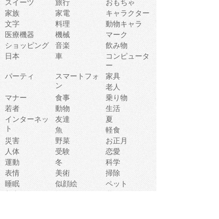
スイーツ
旅行
おもちゃ
家族
家電
キャラクター
文字
料理
動物キャラ
医療機器
機械
マーク
ショッピング
音楽
飲み物
日本
車
コンピュータ
ー
パーティ
スマートフォ
家具
ン
老人
マナー
食事
乗り物
若者
動物
生活
インターネッ
友達
夏
ト
魚
軽食
災害
野菜
お正月
人体
受験
恋愛
運動
冬
科学
表情
美術
掃除
睡眠
似顔絵
ペット
美容
戦争
世界
ファンタジー
本
風景
犬
就活
虫