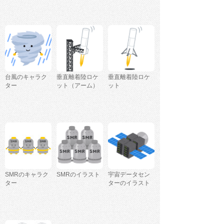
台風のキャラク
垂直離着陸ロケ
垂直離着陸ロケ
ター
ット（アーム）
ット
SMRのキャラク
SMRのイラスト
宇宙データセン
ター
ターのイラスト