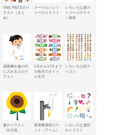
ONE PIECEのイ
クーゲルパンツ
いろいろな夏の
ラスト（まと
ァーのイラスト
イメージのライ
め）
ン素材
扇風機を服の中
1月から12月まで
いろいろな顔ア
に入れる人のイ
の毎月のタイト
イコン
ラスト
ル文字
夏のイラスト
垂直離着陸ロケ
いろいろな漫符
「向日葵」
ット（アーム）
のイラスト