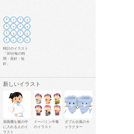
時計のイラスト
「30分毎の時
間・長針・短
針」
新しいイラスト
扇風機を服の中
ドーパミン中毒
ダブル台風のキ
に入れる人のイ
のイラスト
ャラクター
ラスト