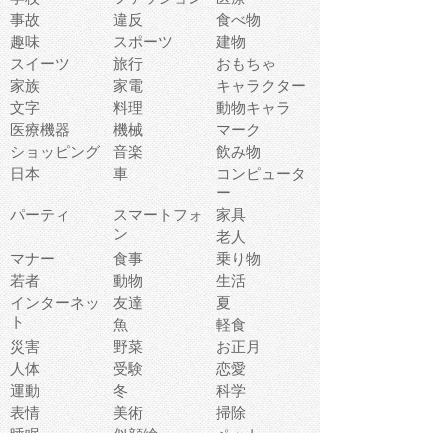
事故
違反
食べ物
趣味
スポーツ
建物
スイーツ
旅行
おもちゃ
家族
家電
キャラクター
文字
料理
動物キャラ
医療機器
機械
マーク
ショッピング
音楽
飲み物
日本
車
コンピュータ
ー
パーティ
スマートフォ
家具
ン
老人
マナー
食事
乗り物
若者
動物
生活
インターネッ
友達
夏
ト
魚
軽食
災害
野菜
お正月
人体
受験
恋愛
運動
冬
科学
表情
美術
掃除
睡眠
似顔絵
ペット