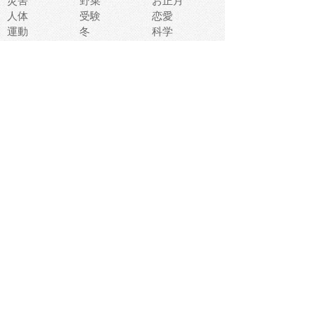
災害
野菜
お正月
人体
受験
恋愛
運動
冬
科学
表情
美術
掃除
睡眠
似顔絵
ペット
美容
戦争
世界
ファンタジー
本
風景
犬
就活
虫
花
あかちゃん
植物
鳥
海
文房具
食材
お風呂
フルーツ
干支
お年賀状
マスク
調味料
猫
物語
介護
南国
ウェディング
ランドマーク
環境問題
髪
スポーツ用具
書類
クリスマス
夏休み
怪我
テンプレート
メディア
食器
お祭り
政治
中年
座布団
映画
メッセージ
電車
ゴミ
楽器
パン