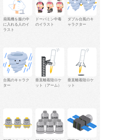
扇風機を服の中
ドーパミン中毒
ダブル台風のキ
に入れる人のイ
のイラスト
ャラクター
ラスト
台風のキャラク
垂直離着陸ロケ
垂直離着陸ロケ
ター
ット（アーム）
ット