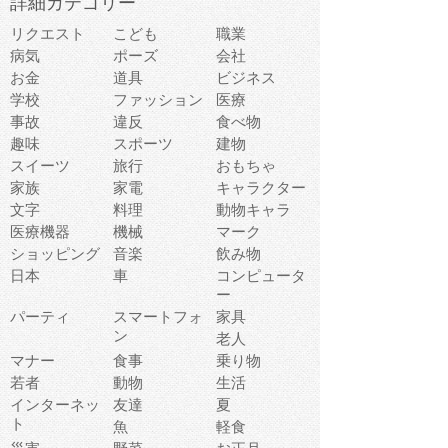
詳細カテゴリー
リクエスト
こども
職業
病気
ポーズ
会社
お金
道具
ビジネス
学校
ファッション
医療
事故
違反
食べ物
趣味
スポーツ
建物
スイーツ
旅行
おもちゃ
家族
家電
キャラクター
文字
料理
動物キャラ
医療機器
機械
マーク
ショッピング
音楽
飲み物
日本
車
コンピュータ
ー
パーティ
スマートフォ
家具
ン
老人
マナー
食事
乗り物
若者
動物
生活
インターネッ
友達
夏
ト
魚
軽食