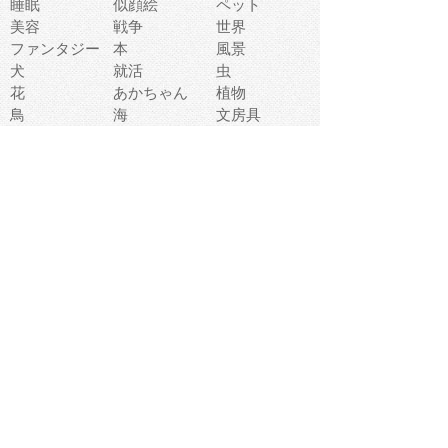
睡眠
似顔絵
ペット
美容
戦争
世界
ファンタジー
本
風景
犬
就活
虫
花
あかちゃん
植物
鳥
海
文房具
食材
お風呂
フルーツ
干支
お年賀状
マスク
調味料
猫
物語
介護
南国
ウェディング
ランドマーク
環境問題
髪
スポーツ用具
書類
クリスマス
夏休み
怪我
テンプレート
メディア
食器
お祭り
政治
中年
座布団
映画
メッセージ
電車
ゴミ
楽器
パン
宗教
幼稚園
エネルギー
引越し
農業
自転車
オリンピック
飾り
お寿司
POP
食べ物キャラ
ダンス