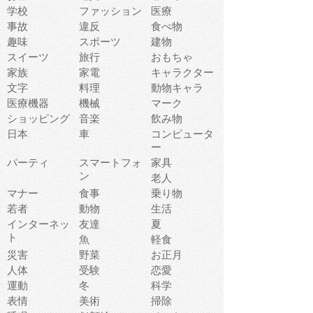
学校
ファッション
医療
事故
違反
食べ物
趣味
スポーツ
建物
スイーツ
旅行
おもちゃ
家族
家電
キャラクター
文字
料理
動物キャラ
医療機器
機械
マーク
ショッピング
音楽
飲み物
日本
車
コンピュータ
ー
パーティ
スマートフォ
家具
ン
老人
マナー
食事
乗り物
若者
動物
生活
インターネッ
友達
夏
ト
魚
軽食
災害
野菜
お正月
人体
受験
恋愛
運動
冬
科学
表情
美術
掃除