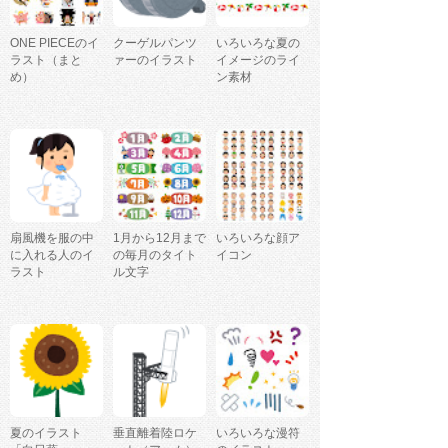
ONE PIECEのイ
クーゲルパンツ
いろいろな夏の
ラスト（まと
ァーのイラスト
イメージのライ
め）
ン素材
扇風機を服の中
1月から12月まで
いろいろな顔ア
に入れる人のイ
の毎月のタイト
イコン
ラスト
ル文字
夏のイラスト
垂直離着陸ロケ
いろいろな漫符