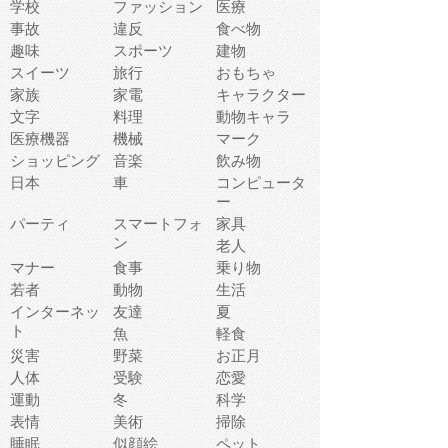
学校
ファッション
医療
事故
違反
食べ物
趣味
スポーツ
建物
スイーツ
旅行
おもちゃ
家族
家電
キャラクター
文字
料理
動物キャラ
医療機器
機械
マーク
ショッピング
音楽
飲み物
日本
車
コンピュータ
ー
パーティ
スマートフォ
家具
ン
老人
マナー
食事
乗り物
若者
動物
生活
インターネッ
友達
夏
ト
魚
軽食
災害
野菜
お正月
人体
受験
恋愛
運動
冬
科学
表情
美術
掃除
睡眠
似顔絵
ペット