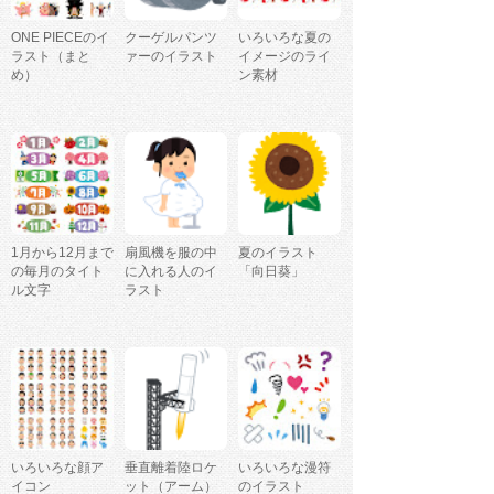
ONE PIECEのイ
クーゲルパンツ
いろいろな夏の
ラスト（まと
ァーのイラスト
イメージのライ
め）
ン素材
1月から12月まで
扇風機を服の中
夏のイラスト
の毎月のタイト
に入れる人のイ
「向日葵」
ル文字
ラスト
いろいろな顔ア
垂直離着陸ロケ
いろいろな漫符
イコン
ット（アーム）
のイラスト