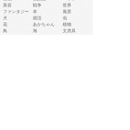
美容
戦争
世界
ファンタジー
本
風景
犬
就活
虫
花
あかちゃん
植物
鳥
海
文房具
食材
お風呂
フルーツ
干支
お年賀状
マスク
調味料
猫
物語
介護
南国
ウェディング
ランドマーク
環境問題
髪
スポーツ用具
書類
クリスマス
夏休み
怪我
テンプレート
メディア
食器
お祭り
政治
中年
座布団
映画
メッセージ
電車
ゴミ
楽器
パン
宗教
幼稚園
エネルギー
引越し
農業
自転車
オリンピック
飾り
お寿司
POP
食べ物キャラ
ダンス