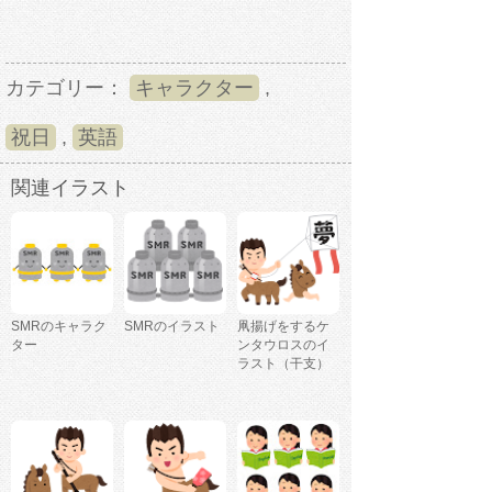
カテゴリー：
キャラクター
,
祝日
,
英語
関連イラスト
SMRのキャラク
SMRのイラスト
凧揚げをするケ
ター
ンタウロスのイ
ラスト（干支）