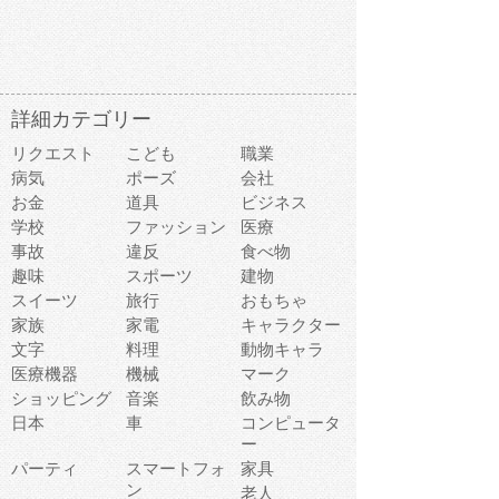
詳細カテゴリー
リクエスト
こども
職業
病気
ポーズ
会社
お金
道具
ビジネス
学校
ファッション
医療
事故
違反
食べ物
趣味
スポーツ
建物
スイーツ
旅行
おもちゃ
家族
家電
キャラクター
文字
料理
動物キャラ
医療機器
機械
マーク
ショッピング
音楽
飲み物
日本
車
コンピュータ
ー
パーティ
スマートフォ
家具
ン
老人