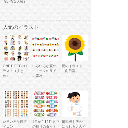
ろいろな人種）
人気のイラスト
ONE PIECEのイ
いろいろな夏の
夏のイラスト
ラスト（まと
イメージのライ
「向日葵」
め）
ン素材
いろいろな顔ア
1月から12月まで
扇風機を服の中
イコン
の毎月のタイト
に入れる人のイ