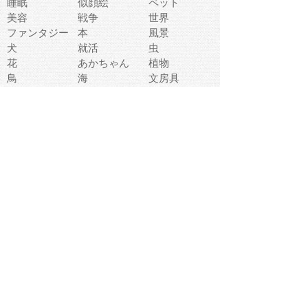
睡眠
似顔絵
ペット
美容
戦争
世界
ファンタジー
本
風景
犬
就活
虫
花
あかちゃん
植物
鳥
海
文房具
食材
お風呂
フルーツ
干支
お年賀状
マスク
調味料
猫
物語
介護
南国
ウェディング
ランドマーク
環境問題
髪
スポーツ用具
書類
クリスマス
夏休み
怪我
テンプレート
メディア
食器
お祭り
政治
中年
座布団
映画
メッセージ
電車
ゴミ
楽器
パン
宗教
幼稚園
エネルギー
引越し
農業
自転車
オリンピック
飾り
お寿司
POP
食べ物キャラ
ダンス