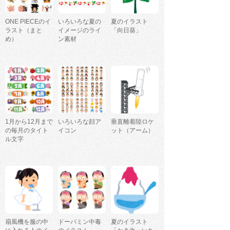
ONE PIECEのイ
いろいろな夏の
夏のイラスト
ラスト（まと
イメージのライ
「向日葵」
め）
ン素材
1月から12月まで
いろいろな顔ア
垂直離着陸ロケ
の毎月のタイト
イコン
ット（アーム）
ル文字
扇風機を服の中
ドーパミン中毒
夏のイラスト