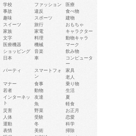
学校
ファッション
医療
事故
違反
食べ物
趣味
スポーツ
建物
スイーツ
旅行
おもちゃ
家族
家電
キャラクター
文字
料理
動物キャラ
医療機器
機械
マーク
ショッピング
音楽
飲み物
日本
車
コンピュータ
ー
パーティ
スマートフォ
家具
ン
老人
マナー
食事
乗り物
若者
動物
生活
インターネッ
友達
夏
ト
魚
軽食
災害
野菜
お正月
人体
受験
恋愛
運動
冬
科学
表情
美術
掃除