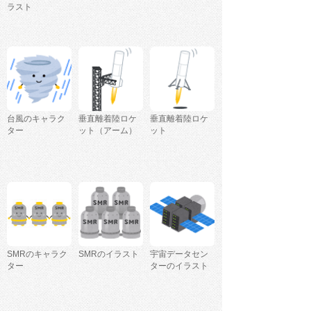
ラスト
台風のキャラク
垂直離着陸ロケ
垂直離着陸ロケ
ター
ット（アーム）
ット
SMRのキャラク
SMRのイラスト
宇宙データセン
ター
ターのイラスト