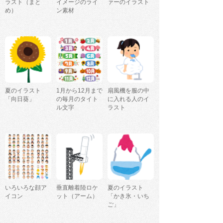
ラスト（まと
イメージのライ
ァーのイラスト
め）
ン素材
夏のイラスト
1月から12月まで
扇風機を服の中
「向日葵」
の毎月のタイト
に入れる人のイ
ル文字
ラスト
いろいろな顔ア
垂直離着陸ロケ
夏のイラスト
イコン
ット（アーム）
「かき氷・いち
ご」