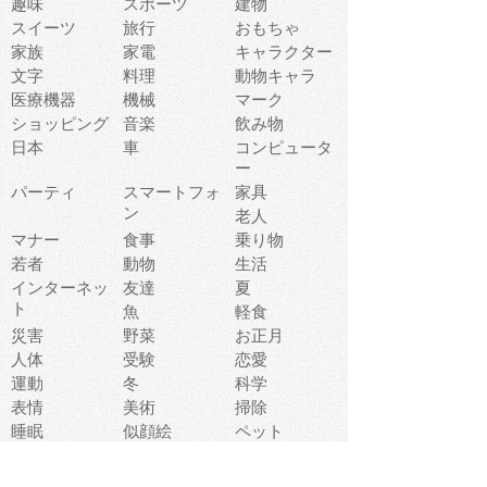
趣味
スポーツ
建物
スイーツ
旅行
おもちゃ
家族
家電
キャラクター
文字
料理
動物キャラ
医療機器
機械
マーク
ショッピング
音楽
飲み物
日本
車
コンピュータ
ー
パーティ
スマートフォ
家具
ン
老人
マナー
食事
乗り物
若者
動物
生活
インターネッ
友達
夏
ト
魚
軽食
災害
野菜
お正月
人体
受験
恋愛
運動
冬
科学
表情
美術
掃除
睡眠
似顔絵
ペット
美容
戦争
世界
ファンタジー
本
風景