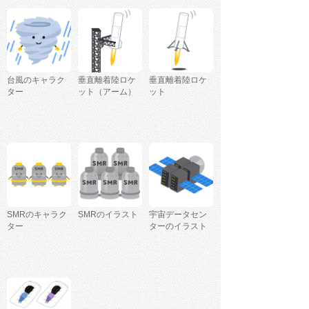
台風のキャラク
垂直離着陸ロケ
垂直離着陸ロケ
ター
ット（アーム）
ット
SMRのキャラク
SMRのイラスト
宇宙データセン
ター
ターのイラスト