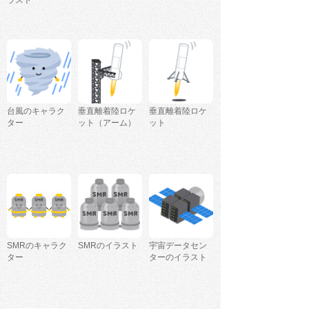
ラスト
台風のキャラク
垂直離着陸ロケ
垂直離着陸ロケ
ター
ット（アーム）
ット
SMRのキャラク
SMRのイラスト
宇宙データセン
ター
ターのイラスト