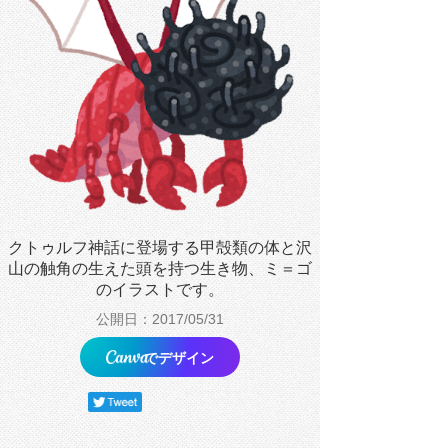
クトゥルフ神話に登場する甲殻類の体と沢
山の触角の生えた頭を持つ生き物、ミ＝ゴ
のイラストです。
公開日：2017/05/31
でデザイン