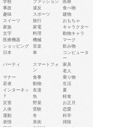
学校
ファッション
医療
事故
違反
食べ物
趣味
スポーツ
建物
スイーツ
旅行
おもちゃ
家族
家電
キャラクター
文字
料理
動物キャラ
医療機器
機械
マーク
ショッピング
音楽
飲み物
日本
車
コンピュータ
ー
パーティ
スマートフォ
家具
ン
老人
マナー
食事
乗り物
若者
動物
生活
インターネッ
友達
夏
ト
魚
軽食
災害
野菜
お正月
人体
受験
恋愛
運動
冬
科学
表情
美術
掃除
睡眠
似顔絵
ペット