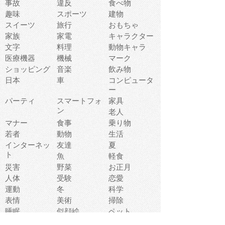
事故
違反
食べ物
趣味
スポーツ
建物
スイーツ
旅行
おもちゃ
家族
家電
キャラクター
文字
料理
動物キャラ
医療機器
機械
マーク
ショッピング
音楽
飲み物
日本
車
コンピュータ
ー
パーティ
スマートフォ
家具
ン
老人
マナー
食事
乗り物
若者
動物
生活
インターネッ
友達
夏
ト
魚
軽食
災害
野菜
お正月
人体
受験
恋愛
運動
冬
科学
表情
美術
掃除
睡眠
似顔絵
ペット
美容
戦争
世界