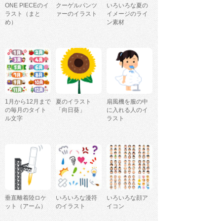
ONE PIECEのイ
クーゲルパンツ
いろいろな夏の
ラスト（まと
ァーのイラスト
イメージのライ
め）
ン素材
1月から12月まで
夏のイラスト
扇風機を服の中
の毎月のタイト
「向日葵」
に入れる人のイ
ル文字
ラスト
垂直離着陸ロケ
いろいろな漫符
いろいろな顔ア
ット（アーム）
のイラスト
イコン