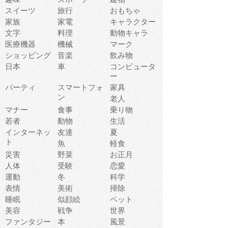
スイーツ
旅行
おもちゃ
家族
家電
キャラクター
文字
料理
動物キャラ
医療機器
機械
マーク
ショッピング
音楽
飲み物
日本
車
コンピュータ
ー
パーティ
スマートフォ
家具
ン
老人
マナー
食事
乗り物
若者
動物
生活
インターネッ
友達
夏
ト
魚
軽食
災害
野菜
お正月
人体
受験
恋愛
運動
冬
科学
表情
美術
掃除
睡眠
似顔絵
ペット
美容
戦争
世界
ファンタジー
本
風景