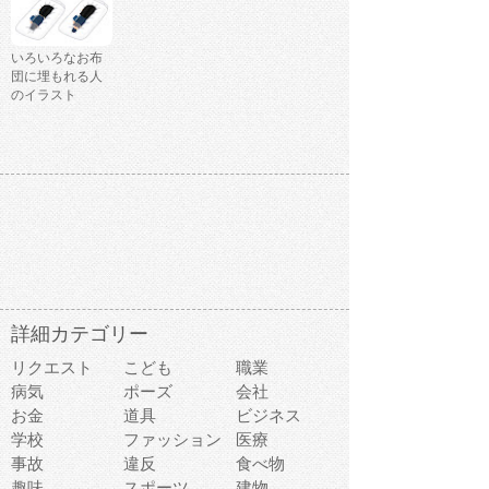
いろいろなお布
団に埋もれる人
のイラスト
詳細カテゴリー
リクエスト
こども
職業
病気
ポーズ
会社
お金
道具
ビジネス
学校
ファッション
医療
事故
違反
食べ物
趣味
スポーツ
建物