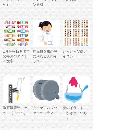
め）
ン素材
1月から12月まで
扇風機を服の中
いろいろな顔ア
の毎月のタイト
に入れる人のイ
イコン
ル文字
ラスト
垂直離着陸ロケ
クーゲルパンツ
夏のイラスト
ット（アーム）
ァーのイラスト
「かき氷・いち
ご」