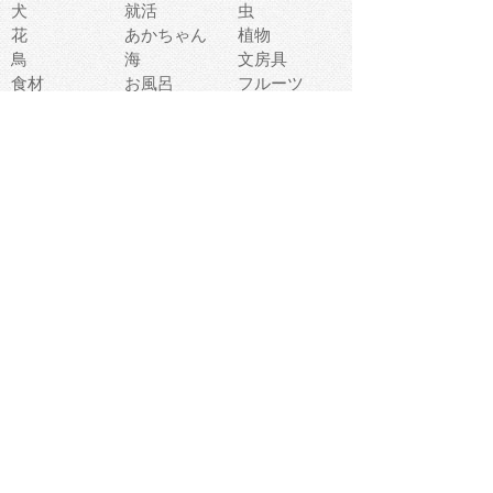
犬
就活
虫
花
あかちゃん
植物
鳥
海
文房具
食材
お風呂
フルーツ
干支
お年賀状
マスク
調味料
猫
物語
介護
南国
ウェディング
ランドマーク
環境問題
髪
スポーツ用具
書類
クリスマス
夏休み
怪我
テンプレート
メディア
食器
お祭り
政治
中年
座布団
映画
メッセージ
電車
ゴミ
楽器
パン
宗教
幼稚園
エネルギー
引越し
農業
自転車
オリンピック
飾り
お寿司
POP
食べ物キャラ
ダンス
体育
梅雨
棒人間
周辺機器
メタボリック
お葬式