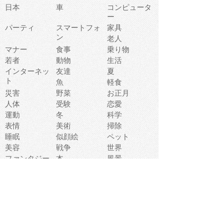
日本
車
コンピュータ
ー
パーティ
スマートフォ
家具
ン
老人
マナー
食事
乗り物
若者
動物
生活
インターネッ
友達
夏
ト
魚
軽食
災害
野菜
お正月
人体
受験
恋愛
運動
冬
科学
表情
美術
掃除
睡眠
似顔絵
ペット
美容
戦争
世界
ファンタジー
本
風景
犬
就活
虫
花
あかちゃん
植物
鳥
海
文房具
食材
お風呂
フルーツ
干支
お年賀状
マスク