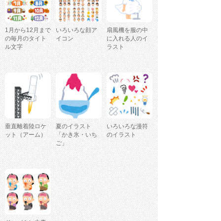
1月から12月まで
いろいろな顔ア
扇風機を服の中
の毎月のタイト
イコン
に入れる人のイ
ル文字
ラスト
垂直離着陸ロケ
夏のイラスト
いろいろな漫符
ット（アーム）
「かき氷・いち
のイラスト
ご」