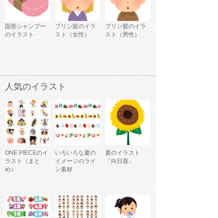
固形シャンプー
プリン髪のイラ
プリン髪のイラ
のイラスト
スト（女性）
スト（男性）
人気のイラスト
ONE PIECEのイ
いろいろな夏の
夏のイラスト
ラスト（まと
イメージのライ
「向日葵」
め）
ン素材