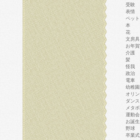
受験
表情
ペット
本
花
文房具
お年賀
介護
髪
怪我
政治
電車
幼稚園
オリン
ダンス
メタボ
運動会
お誕生
野球
卒業式