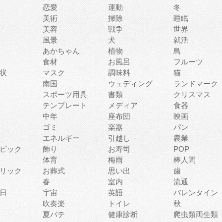
恋愛
運動
冬
美術
掃除
睡眠
美容
戦争
世界
風景
犬
就活
あかちゃん
植物
鳥
食材
お風呂
フルーツ
状
マスク
調味料
猫
南国
ウェディング
ランドマーク
スポーツ用具
書類
クリスマス
テンプレート
メディア
食器
中年
座布団
映画
ゴミ
楽器
パン
エネルギー
引越し
農業
ピック
飾り
お寿司
POP
体育
梅雨
棒人間
リック
お葬式
思い出
歯
春
室内
流通
日
宇宙
英語
バレンタイン
吹奏楽
トイレ
秋
夏バテ
健康診断
爬虫類両生類