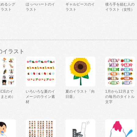
求めるシグ
ほっぺハートのイ
ギャルピースのイ
後ろ手を組む人の
イラスト
ラスト
ラスト
イラスト（女性）
のイラスト
IECEのイ
いろいろな夏のイ
夏のイラスト「向
1月から12月まで
（まとめ）
メージのライン素
日葵」
の毎月のタイトル
材
文字