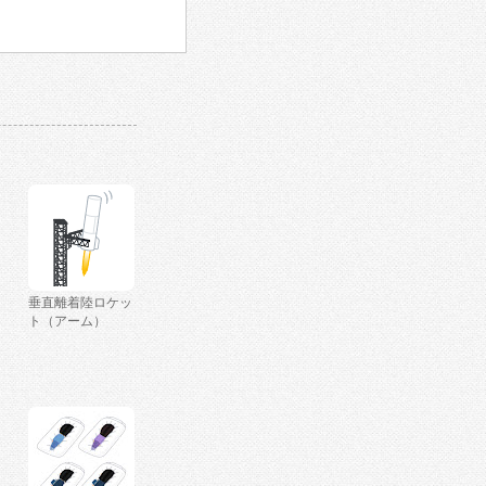
垂直離着陸ロケッ
ト（アーム）