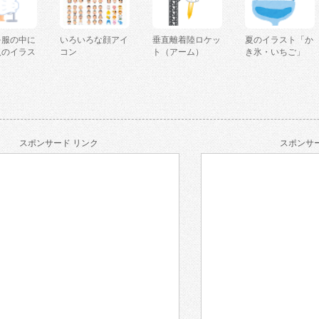
を服の中に
いろいろな顔アイ
垂直離着陸ロケッ
夏のイラスト「か
人のイラス
コン
ト（アーム）
き氷・いちご」
スポンサード リンク
スポンサー