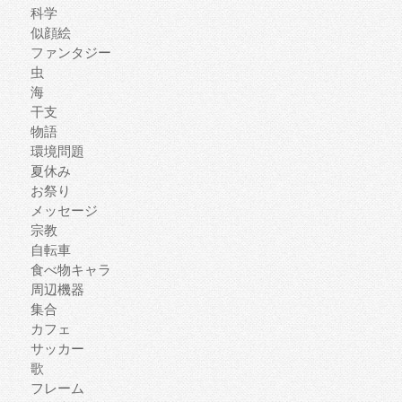
科学
似顔絵
ファンタジー
虫
海
干支
物語
環境問題
夏休み
お祭り
メッセージ
宗教
自転車
食べ物キャラ
周辺機器
集合
カフェ
サッカー
歌
フレーム