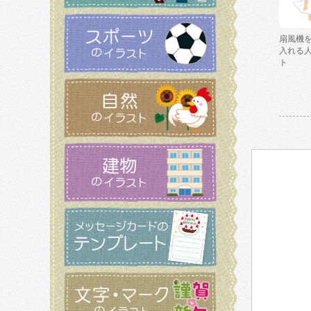
扇風機
入れる
ト