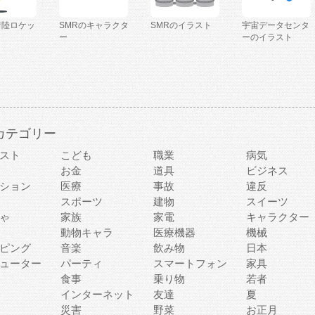
着陸ロケッ
SMRのキャラクタ
SMRのイラスト
宇宙データセンタ
ー
ーのイラスト
カテゴリー
スト
こども
職業
病気
お金
道具
ビジネス
ション
医療
事故
違反
スポーツ
建物
スイーツ
ゃ
家族
家電
キャラクター
動物キャラ
医療機器
機械
ピング
音楽
飲み物
日本
ューター
パーティ
スマートフォン
家具
食事
乗り物
若者
インターネット
友達
夏
災害
野菜
お正月