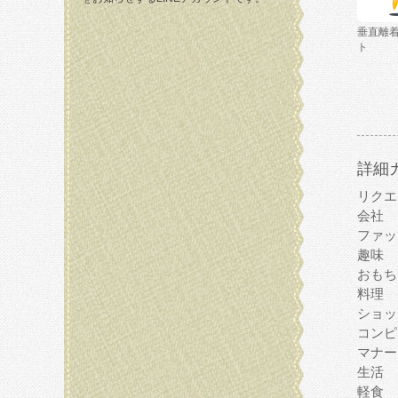
垂直離
ト
詳細
リクエ
会社
ファッ
趣味
おもち
料理
ショッ
コンピ
マナー
生活
軽食