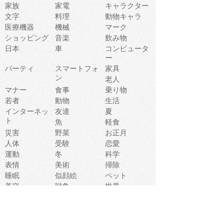
家族
家電
キャラクター
文字
料理
動物キャラ
医療機器
機械
マーク
ショッピング
音楽
飲み物
日本
車
コンピュータ
ー
パーティ
スマートフォ
家具
ン
老人
マナー
食事
乗り物
若者
動物
生活
インターネッ
友達
夏
ト
魚
軽食
災害
野菜
お正月
人体
受験
恋愛
運動
冬
科学
表情
美術
掃除
睡眠
似顔絵
ペット
美容
戦争
世界
ファンタジー
本
風景
犬
就活
虫