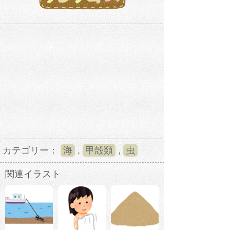
カテゴリー：
海
,
甲殻類
,
虫
関連イラスト