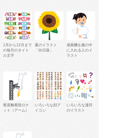
1月から12月まで
夏のイラスト
扇風機を服の中
の毎月のタイト
「向日葵」
に入れる人のイ
ル文字
ラスト
垂直離着陸ロケ
いろいろな顔ア
いろいろな漫符
ット（アーム）
イコン
のイラスト