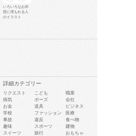
いろいろなお布
団に埋もれる人
のイラスト
詳細カテゴリー
リクエスト
こども
職業
病気
ポーズ
会社
お金
道具
ビジネス
学校
ファッション
医療
事故
違反
食べ物
趣味
スポーツ
建物
スイーツ
旅行
おもちゃ