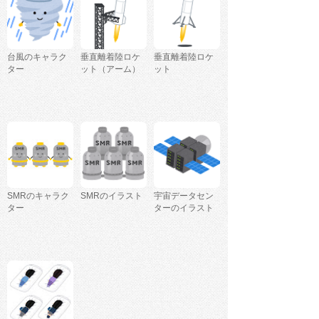
台風のキャラク
垂直離着陸ロケ
垂直離着陸ロケ
ター
ット（アーム）
ット
SMRのキャラク
SMRのイラスト
宇宙データセン
ター
ターのイラスト