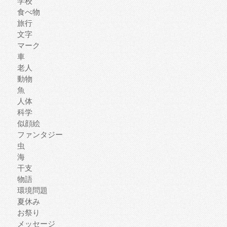
学校
食べ物
旅行
文字
マーク
車
老人
動物
魚
人体
科学
似顔絵
ファンタジー
虫
海
干支
物語
環境問題
夏休み
お祭り
メッセージ