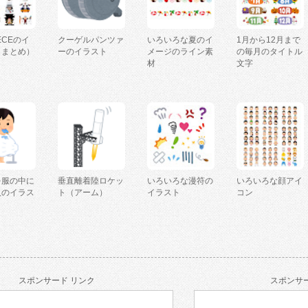
IECEのイ
クーゲルパンツァ
いろいろな夏のイ
1月から12月まで
（まとめ）
ーのイラスト
メージのライン素
の毎月のタイトル
材
文字
を服の中に
垂直離着陸ロケッ
いろいろな漫符の
いろいろな顔アイ
人のイラス
ト（アーム）
イラスト
コン
スポンサード リンク
スポンサー