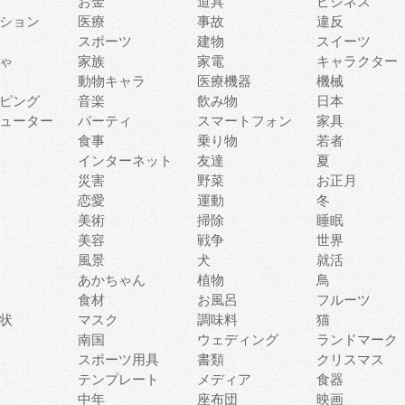
お金
道具
ビジネス
ション
医療
事故
違反
スポーツ
建物
スイーツ
ゃ
家族
家電
キャラクター
動物キャラ
医療機器
機械
ピング
音楽
飲み物
日本
ューター
パーティ
スマートフォン
家具
食事
乗り物
若者
インターネット
友達
夏
災害
野菜
お正月
恋愛
運動
冬
美術
掃除
睡眠
美容
戦争
世界
風景
犬
就活
あかちゃん
植物
鳥
食材
お風呂
フルーツ
状
マスク
調味料
猫
南国
ウェディング
ランドマーク
スポーツ用具
書類
クリスマス
テンプレート
メディア
食器
中年
座布団
映画