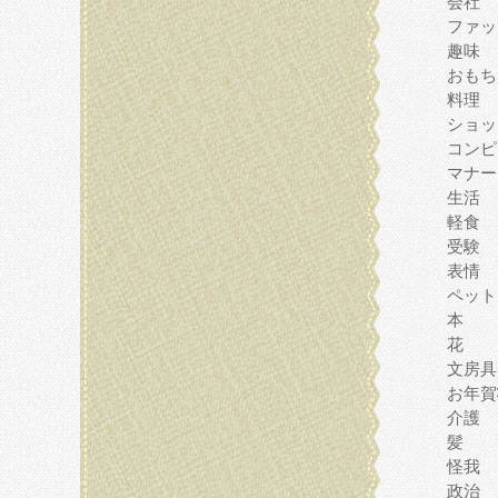
会社
ファッ
趣味
おもち
料理
ショッ
コンピ
マナー
生活
軽食
受験
表情
ペット
本
花
文房具
お年賀
介護
髪
怪我
政治