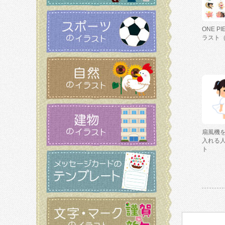
ONE P
ラスト
扇風機
入れる
ト