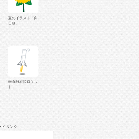
夏のイラスト「向
日葵」
垂直離着陸ロケッ
ト
ド リンク