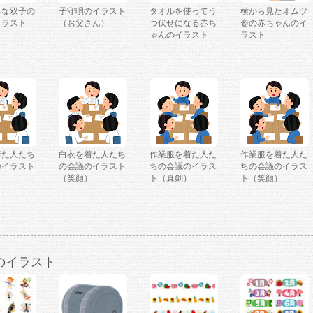
ろな双子の
子守唄のイラスト
タオルを使ってう
横から見たオムツ
イラスト
（お父さん）
つ伏せになる赤ち
姿の赤ちゃんのイ
ゃんのイラスト
ラスト
着た人たち
白衣を着た人たち
作業服を着た人た
作業服を着た人た
のイラスト
の会議のイラスト
ちの会議のイラス
ちの会議のイラス
）
（笑顔）
ト（真剣）
ト（笑顔）
のイラスト