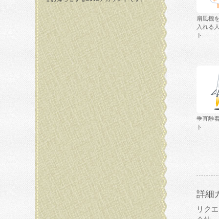
扇風機
入れる
ト
垂直離
ト
詳細
リクエ