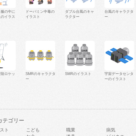
を服の中に
ドーパミン中毒の
ダブル台風のキャ
台風のキャラクタ
人のイラス
イラスト
ラクター
ー
着陸ロケッ
SMRのキャラクタ
SMRのイラスト
宇宙データセンタ
ー
ーのイラスト
カテゴリー
スト
こども
職業
病気