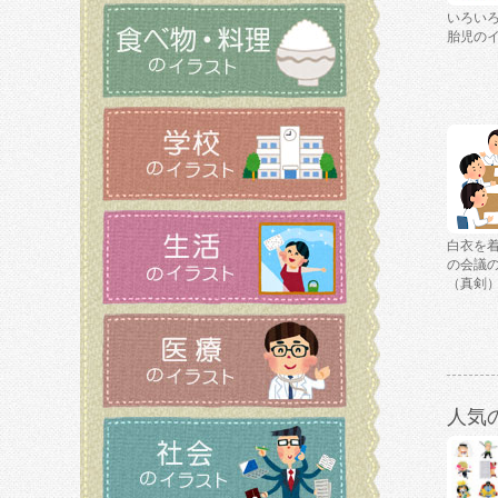
いろい
胎児の
白衣を
の会議
（真剣
人気