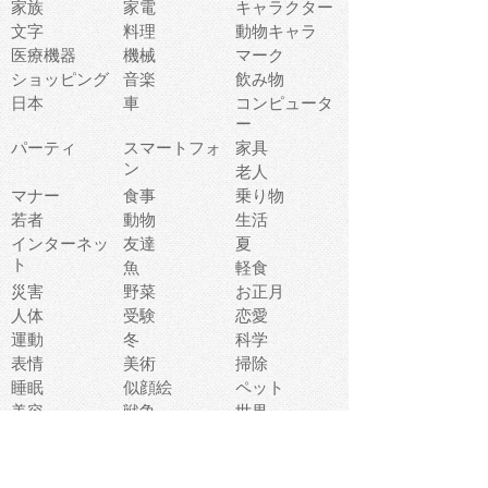
家族
家電
キャラクター
文字
料理
動物キャラ
医療機器
機械
マーク
ショッピング
音楽
飲み物
日本
車
コンピュータ
ー
パーティ
スマートフォ
家具
ン
老人
マナー
食事
乗り物
若者
動物
生活
インターネッ
友達
夏
ト
魚
軽食
災害
野菜
お正月
人体
受験
恋愛
運動
冬
科学
表情
美術
掃除
睡眠
似顔絵
ペット
美容
戦争
世界
ファンタジー
本
風景
犬
就活
虫
花
あかちゃん
植物