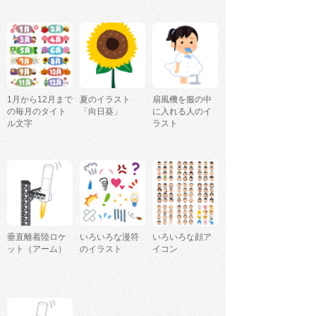
1月から12月まで
夏のイラスト
扇風機を服の中
の毎月のタイト
「向日葵」
に入れる人のイ
ル文字
ラスト
垂直離着陸ロケ
いろいろな漫符
いろいろな顔ア
ット（アーム）
のイラスト
イコン