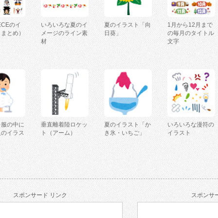
IECEのイ
いろいろな夏のイ
夏のイラスト「向
1月から12月まで
（まとめ）
メージのライン素
日葵」
の毎月のタイトル
材
文字
を服の中に
垂直離着陸ロケッ
夏のイラスト「か
いろいろな漫符の
人のイラス
ト（アーム）
き氷・いちご」
イラスト
スポンサード リンク
スポンサー