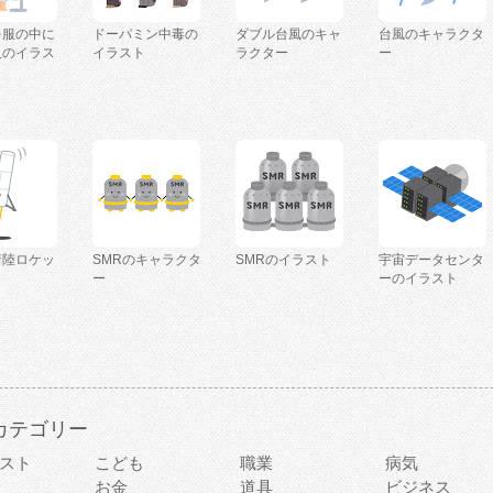
を服の中に
ドーパミン中毒の
ダブル台風のキャ
台風のキャラクタ
人のイラス
イラスト
ラクター
ー
着陸ロケッ
SMRのキャラクタ
SMRのイラスト
宇宙データセンタ
ー
ーのイラスト
カテゴリー
スト
こども
職業
病気
お金
道具
ビジネス