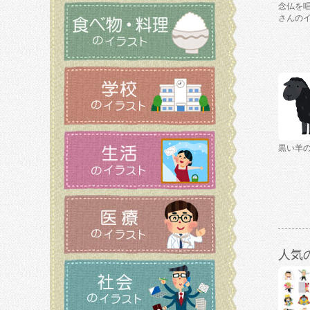
念仏を
さんの
黒い羊
人気