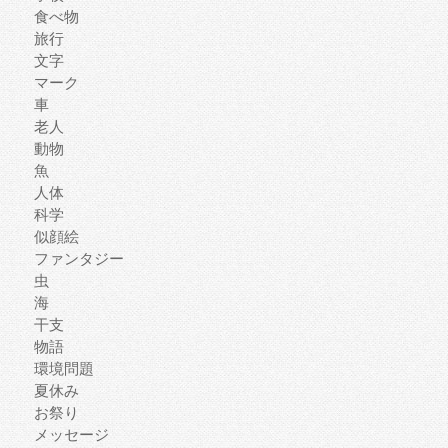
食べ物
旅行
文字
マーク
車
老人
動物
魚
人体
科学
似顔絵
ファンタジー
虫
海
干支
物語
環境問題
夏休み
お祭り
メッセージ