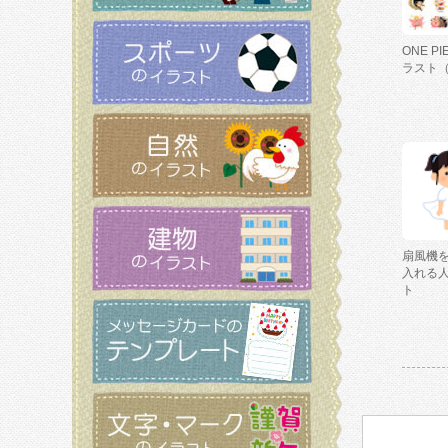
ONE P
ラスト
扇風機
入れる
ト