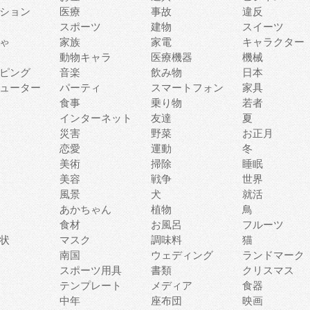
ション
医療
事故
違反
スポーツ
建物
スイーツ
ゃ
家族
家電
キャラクター
動物キャラ
医療機器
機械
ピング
音楽
飲み物
日本
ューター
パーティ
スマートフォン
家具
食事
乗り物
若者
インターネット
友達
夏
災害
野菜
お正月
恋愛
運動
冬
美術
掃除
睡眠
美容
戦争
世界
風景
犬
就活
あかちゃん
植物
鳥
食材
お風呂
フルーツ
状
マスク
調味料
猫
南国
ウェディング
ランドマーク
スポーツ用具
書類
クリスマス
テンプレート
メディア
食器
中年
座布団
映画