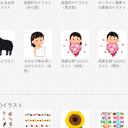
唱えるお坊
盆提灯のイラスト
盆提灯のイラスト
オンライン墓参り
イラスト
（吊り型）
（置き型）
の業者のイラスト
のイラスト
タオルで体を拭く
花束を持つ人のイ
花束を持つ人のイ
人のイラスト（女
ラスト（女性）
ラスト（男性）
性）
のイラスト