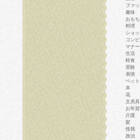
ファッ
趣味
おもち
料理
ショッ
コンピ
マナー
生活
軽食
受験
表情
ペット
本
花
文房具
お年賀
介護
髪
怪我
政治