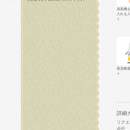
扇風機
入れる
ト
垂直離
ト
詳細
リクエ
会社