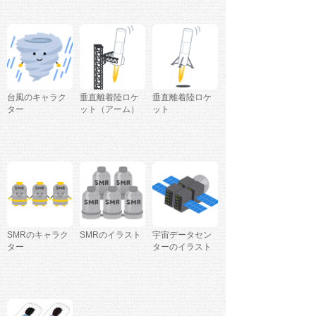
台風のキャラク
垂直離着陸ロケ
垂直離着陸ロケ
ター
ット（アーム）
ット
SMRのキャラク
SMRのイラスト
宇宙データセン
ター
ターのイラスト