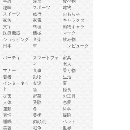
事故
違反
食べ物
趣味
スポーツ
建物
スイーツ
旅行
おもちゃ
家族
家電
キャラクター
文字
料理
動物キャラ
医療機器
機械
マーク
ショッピング
音楽
飲み物
日本
車
コンピュータ
ー
パーティ
スマートフォ
家具
ン
老人
マナー
食事
乗り物
若者
動物
生活
インターネッ
友達
夏
ト
魚
軽食
災害
野菜
お正月
人体
受験
恋愛
運動
冬
科学
表情
美術
掃除
睡眠
似顔絵
ペット
美容
戦争
世界