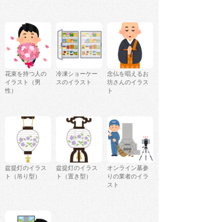
花束を持つ人の
冷凍ショーケー
念仏を唱えるお
イラスト（男
スのイラスト
坊さんのイラス
性）
ト
盆提灯のイラス
盆提灯のイラス
オンライン墓参
ト（吊り型）
ト（置き型）
りの業者のイラ
スト