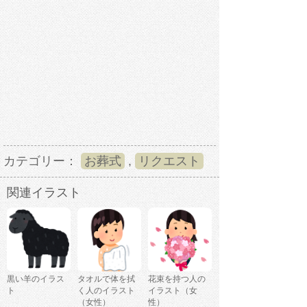
カテゴリー：
お葬式
,
リクエスト
関連イラスト
黒い羊のイラス
タオルで体を拭
花束を持つ人の
ト
く人のイラスト
イラスト（女
（女性）
性）