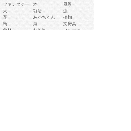
ファンタジー
本
風景
犬
就活
虫
花
あかちゃん
植物
鳥
海
文房具
食材
お風呂
フルーツ
干支
お年賀状
マスク
調味料
猫
物語
介護
南国
ウェディング
ランドマーク
環境問題
髪
スポーツ用具
書類
クリスマス
夏休み
怪我
テンプレート
メディア
食器
お祭り
政治
中年
座布団
映画
メッセージ
電車
ゴミ
楽器
パン
宗教
幼稚園
エネルギー
引越し
農業
自転車
オリンピック
飾り
お寿司
POP
食べ物キャラ
ダンス
体育
梅雨
棒人間