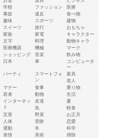
お金
道具
ビジネス
学校
ファッション
医療
事故
違反
食べ物
趣味
スポーツ
建物
スイーツ
旅行
おもちゃ
家族
家電
キャラクター
文字
料理
動物キャラ
医療機器
機械
マーク
ショッピング
音楽
飲み物
日本
車
コンピュータ
ー
パーティ
スマートフォ
家具
ン
老人
マナー
食事
乗り物
若者
動物
生活
インターネッ
友達
夏
ト
魚
軽食
災害
野菜
お正月
人体
受験
恋愛
運動
冬
科学
表情
美術
掃除