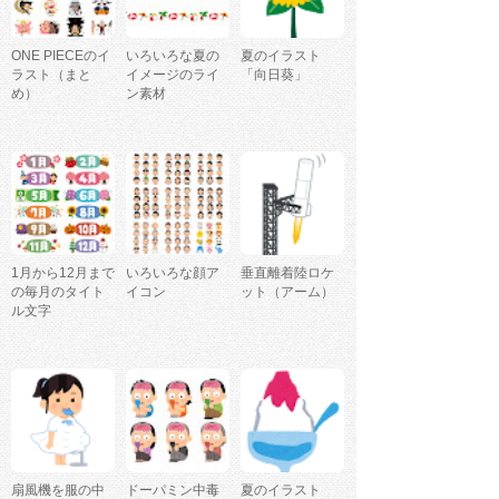
ONE PIECEのイ
いろいろな夏の
夏のイラスト
ラスト（まと
イメージのライ
「向日葵」
め）
ン素材
1月から12月まで
いろいろな顔ア
垂直離着陸ロケ
の毎月のタイト
イコン
ット（アーム）
ル文字
扇風機を服の中
ドーパミン中毒
夏のイラスト