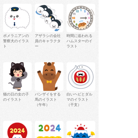
ポメラニアンの
アザラシの会社
時間に追われる
警察犬のイラス
員のキャラクタ
ハムスターのイ
ト
ー
ラスト
猫の日の女の子
バンザイをする
白いヘビとダル
のイラスト
馬のイラスト
マのイラスト
（午年）
（干支）