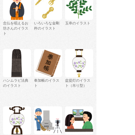
念仏を唱えるお
いろいろな金剛
玉串のイラスト
坊さんのイラス
杵のイラスト
ト
ハンムラビ法典
奉加帳のイラス
盆提灯のイラス
のイラスト
ト
ト（吊り型）