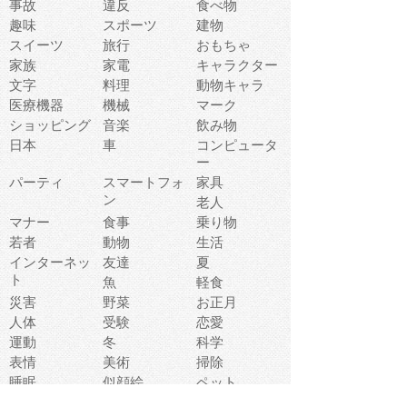
事故
違反
食べ物
趣味
スポーツ
建物
スイーツ
旅行
おもちゃ
家族
家電
キャラクター
文字
料理
動物キャラ
医療機器
機械
マーク
ショッピング
音楽
飲み物
日本
車
コンピュータ
ー
パーティ
スマートフォ
家具
ン
老人
マナー
食事
乗り物
若者
動物
生活
インターネッ
友達
夏
ト
魚
軽食
災害
野菜
お正月
人体
受験
恋愛
運動
冬
科学
表情
美術
掃除
睡眠
似顔絵
ペット
美容
戦争
世界