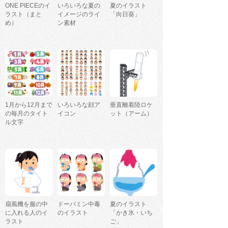
ONE PIECEのイ
いろいろな夏の
夏のイラスト
ラスト（まと
イメージのライ
「向日葵」
め）
ン素材
1月から12月まで
いろいろな顔ア
垂直離着陸ロケ
の毎月のタイト
イコン
ット（アーム）
ル文字
扇風機を服の中
ドーパミン中毒
夏のイラスト
に入れる人のイ
のイラスト
「かき氷・いち
ラスト
ご」