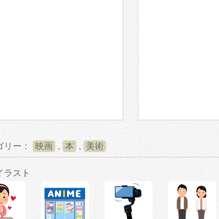
ゴリー：
映画
,
本
,
美術
イラスト