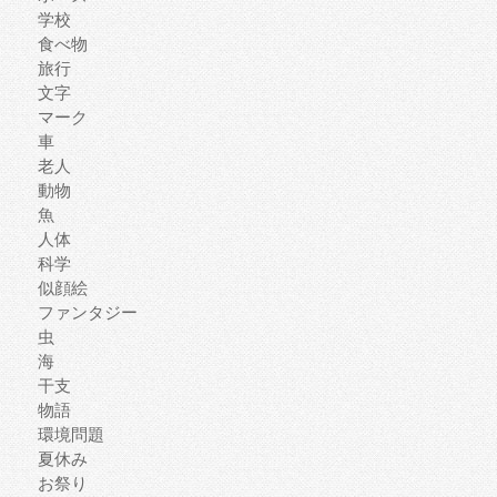
学校
食べ物
旅行
文字
マーク
車
老人
動物
魚
人体
科学
似顔絵
ファンタジー
虫
海
干支
物語
環境問題
夏休み
お祭り