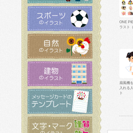
ONE P
ラスト
扇風機
入れる
ト