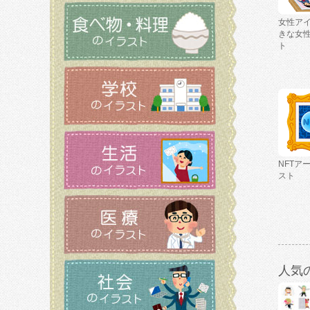
女性ア
きな女
ト
NFTア
スト
人気