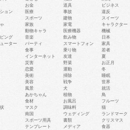
お金
道具
ビジネス
ション
医療
事故
違反
スポーツ
建物
スイーツ
ゃ
家族
家電
キャラクター
動物キャラ
医療機器
機械
ピング
音楽
飲み物
日本
ューター
パーティ
スマートフォン
家具
食事
乗り物
若者
インターネット
友達
夏
災害
野菜
お正月
恋愛
運動
冬
美術
掃除
睡眠
美容
戦争
世界
風景
犬
就活
あかちゃん
植物
鳥
食材
お風呂
フルーツ
状
マスク
調味料
猫
南国
ウェディング
ランドマーク
スポーツ用具
書類
クリスマス
テンプレート
メディア
食器