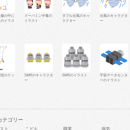
を服の中に
ドーパミン中毒の
ダブル台風のキャ
台風のキャラクタ
人のイラス
イラスト
ラクター
ー
着陸ロケッ
SMRのキャラクタ
SMRのイラスト
宇宙データセンタ
ー
ーのイラスト
カテゴリー
スト
こども
職業
病気