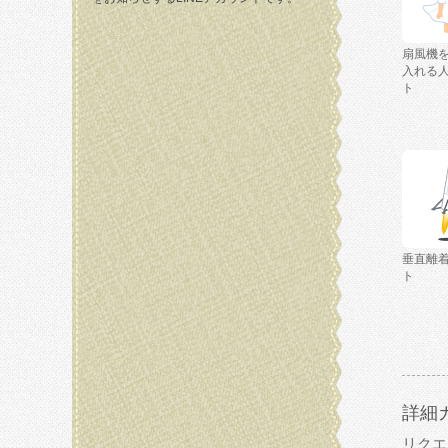
扇風機
入れる
ト
垂直離
ト
詳細
リクエ