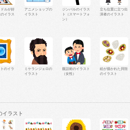
イドルが好
アニメショップの
ジンバルのイラス
立ち位置に立つ出
性のイラス
イラスト
ト（スマートフォ
演者のイラスト
ン）
ートのイラ
ミケランジェロの
腹話術のイラスト
絵が描かれた貝殻
イラスト
（女性）
のイラスト
のイラスト