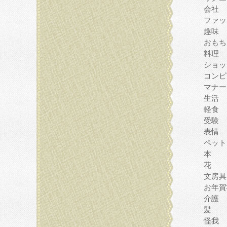
会社
ファッ
趣味
おもち
料理
ショッ
コンピ
マナー
生活
軽食
受験
表情
ペット
本
花
文房具
お年賀
介護
髪
怪我