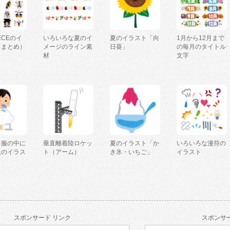
IECEのイ
いろいろな夏のイ
夏のイラスト「向
1月から12月まで
（まとめ）
メージのライン素
日葵」
の毎月のタイトル
材
文字
を服の中に
垂直離着陸ロケッ
夏のイラスト「か
いろいろな漫符の
人のイラス
ト（アーム）
き氷・いちご」
イラスト
スポンサード リンク
スポンサー