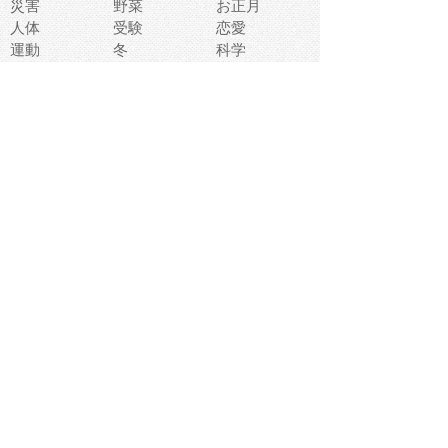
災害
野菜
お正月
人体
受験
恋愛
運動
冬
科学
表情
美術
掃除
睡眠
似顔絵
ペット
美容
戦争
世界
ファンタジー
本
風景
犬
就活
虫
花
あかちゃん
植物
鳥
海
文房具
食材
お風呂
フルーツ
干支
お年賀状
マスク
調味料
猫
物語
介護
南国
ウェディング
ランドマーク
環境問題
髪
スポーツ用具
書類
クリスマス
夏休み
怪我
テンプレート
メディア
食器
お祭り
政治
中年
座布団
映画
メッセージ
電車
ゴミ
楽器
パン