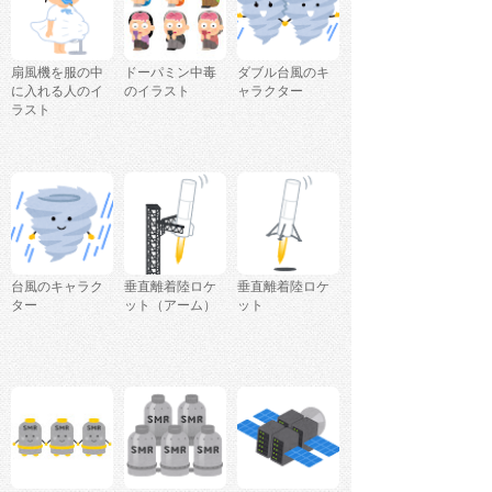
扇風機を服の中
ドーパミン中毒
ダブル台風のキ
に入れる人のイ
のイラスト
ャラクター
ラスト
台風のキャラク
垂直離着陸ロケ
垂直離着陸ロケ
ター
ット（アーム）
ット