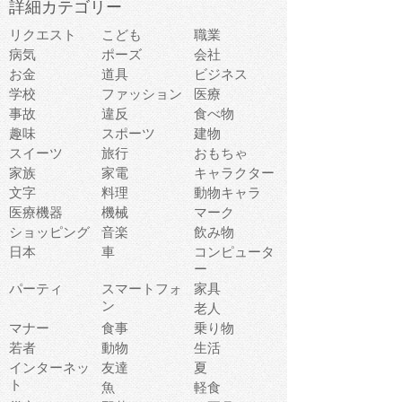
詳細カテゴリー
リクエスト
こども
職業
病気
ポーズ
会社
お金
道具
ビジネス
学校
ファッション
医療
事故
違反
食べ物
趣味
スポーツ
建物
スイーツ
旅行
おもちゃ
家族
家電
キャラクター
文字
料理
動物キャラ
医療機器
機械
マーク
ショッピング
音楽
飲み物
日本
車
コンピュータ
ー
パーティ
スマートフォ
家具
ン
老人
マナー
食事
乗り物
若者
動物
生活
インターネッ
友達
夏
ト
魚
軽食