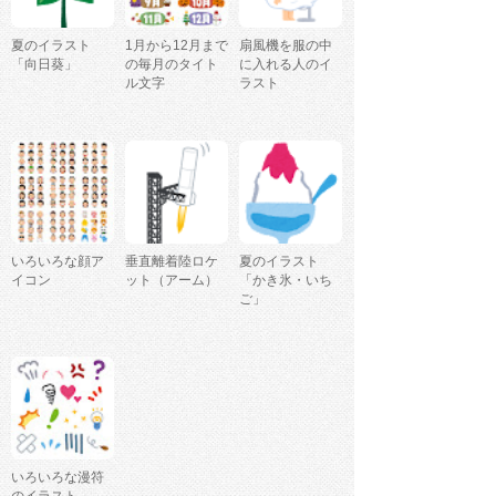
夏のイラスト
1月から12月まで
扇風機を服の中
「向日葵」
の毎月のタイト
に入れる人のイ
ル文字
ラスト
いろいろな顔ア
垂直離着陸ロケ
夏のイラスト
イコン
ット（アーム）
「かき氷・いち
ご」
いろいろな漫符