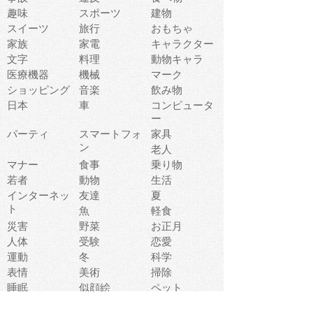
趣味
スポーツ
建物
スイーツ
旅行
おもちゃ
家族
家電
キャラクター
文字
料理
動物キャラ
医療機器
機械
マーク
ショッピング
音楽
飲み物
日本
車
コンピュータ
ー
パーティ
スマートフォ
家具
ン
老人
マナー
食事
乗り物
若者
動物
生活
インターネッ
友達
夏
ト
魚
軽食
災害
野菜
お正月
人体
受験
恋愛
運動
冬
科学
表情
美術
掃除
睡眠
似顔絵
ペット
美容
戦争
世界