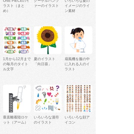
ONE PIECEのイ
クーゲルパンツ
いろいろな夏の
ラスト（まと
ァーのイラスト
イメージのライ
め）
ン素材
1月から12月まで
夏のイラスト
扇風機を服の中
の毎月のタイト
「向日葵」
に入れる人のイ
ル文字
ラスト
垂直離着陸ロケ
いろいろな漫符
いろいろな顔ア
ット（アーム）
のイラスト
イコン