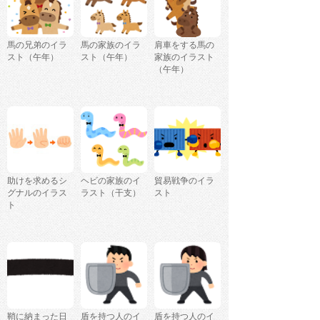
馬の兄弟のイラ
馬の家族のイラ
肩車をする馬の
スト（午年）
スト（午年）
家族のイラスト
（午年）
助けを求めるシ
ヘビの家族のイ
貿易戦争のイラ
グナルのイラス
ラスト（干支）
スト
ト
鞘に納まった日
盾を持つ人のイ
盾を持つ人のイ