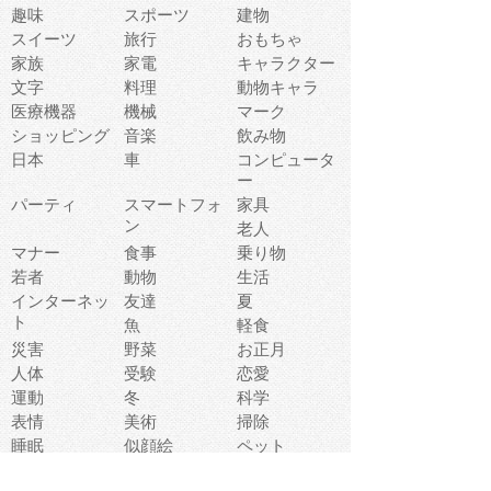
趣味
スポーツ
建物
スイーツ
旅行
おもちゃ
家族
家電
キャラクター
文字
料理
動物キャラ
医療機器
機械
マーク
ショッピング
音楽
飲み物
日本
車
コンピュータ
ー
パーティ
スマートフォ
家具
ン
老人
マナー
食事
乗り物
若者
動物
生活
インターネッ
友達
夏
ト
魚
軽食
災害
野菜
お正月
人体
受験
恋愛
運動
冬
科学
表情
美術
掃除
睡眠
似顔絵
ペット
美容
戦争
世界