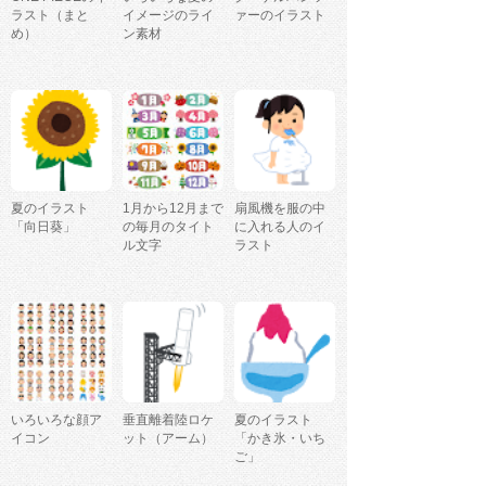
ラスト（まと
イメージのライ
ァーのイラスト
め）
ン素材
夏のイラスト
1月から12月まで
扇風機を服の中
「向日葵」
の毎月のタイト
に入れる人のイ
ル文字
ラスト
いろいろな顔ア
垂直離着陸ロケ
夏のイラスト
イコン
ット（アーム）
「かき氷・いち
ご」