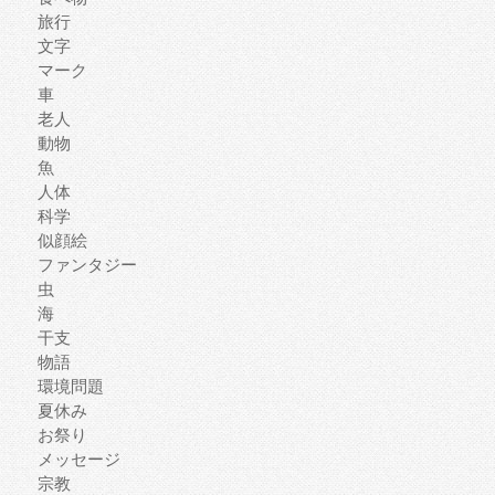
旅行
文字
マーク
車
老人
動物
魚
人体
科学
似顔絵
ファンタジー
虫
海
干支
物語
環境問題
夏休み
お祭り
メッセージ
宗教