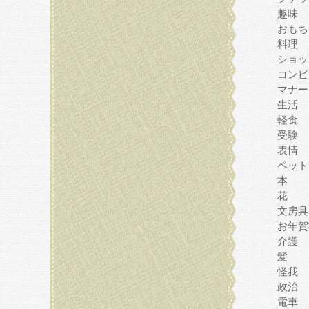
趣味
おもち
料理
ショッ
コンピ
マナー
生活
軽食
受験
表情
ペット
本
花
文房具
お年賀
介護
髪
怪我
政治
電車