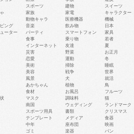
スポーツ
建物
スイーツ
ゃ
家族
家電
キャラクター
動物キャラ
医療機器
機械
ピング
音楽
飲み物
日本
ューター
パーティ
スマートフォン
家具
食事
乗り物
若者
インターネット
友達
夏
災害
野菜
お正月
恋愛
運動
冬
美術
掃除
睡眠
美容
戦争
世界
風景
犬
就活
あかちゃん
植物
鳥
食材
お風呂
フルーツ
状
マスク
調味料
猫
南国
ウェディング
ランドマーク
スポーツ用具
書類
クリスマス
テンプレート
メディア
食器
中年
座布団
映画
ゴミ
楽器
パン