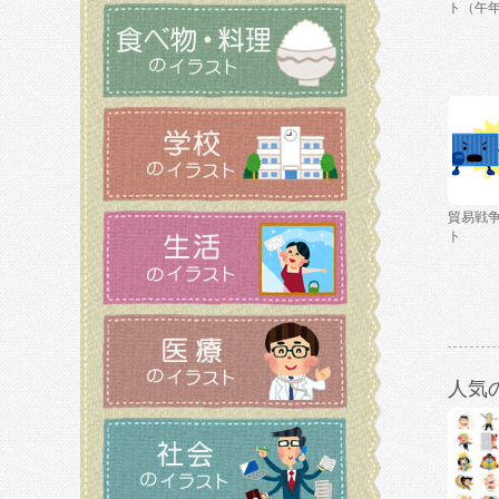
ト（午
貿易戦
ト
人気