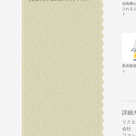
扇風機
入れる
ト
垂直離
ト
詳細
リクエ
会社
ファッ