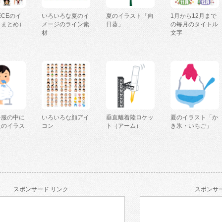
IECEのイ
いろいろな夏のイ
夏のイラスト「向
1月から12月まで
（まとめ）
メージのライン素
日葵」
の毎月のタイトル
材
文字
を服の中に
いろいろな顔アイ
垂直離着陸ロケッ
夏のイラスト「か
人のイラス
コン
ト（アーム）
き氷・いちご」
スポンサード リンク
スポンサー