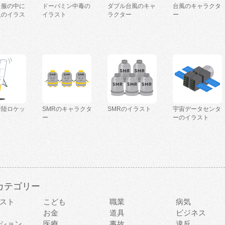
を服の中に
ドーパミン中毒の
ダブル台風のキャ
台風のキャラクタ
人のイラス
イラスト
ラクター
ー
着陸ロケッ
SMRのキャラクタ
SMRのイラスト
宇宙データセンタ
ー
ーのイラスト
カテゴリー
スト
こども
職業
病気
お金
道具
ビジネス
ション
医療
事故
違反