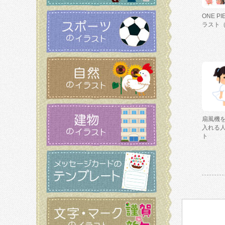
ONE P
ラスト
扇風機
入れる
ト