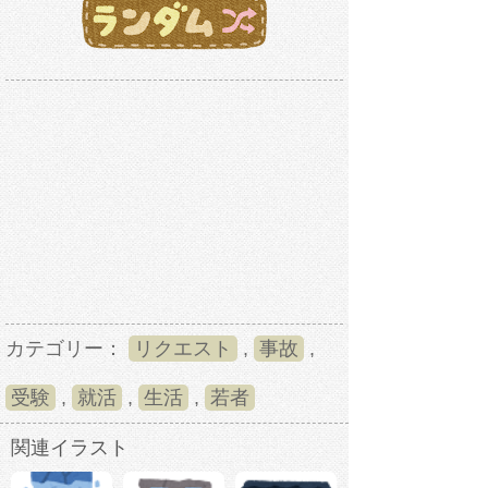
カテゴリー：
リクエスト
,
事故
,
受験
,
就活
,
生活
,
若者
関連イラスト