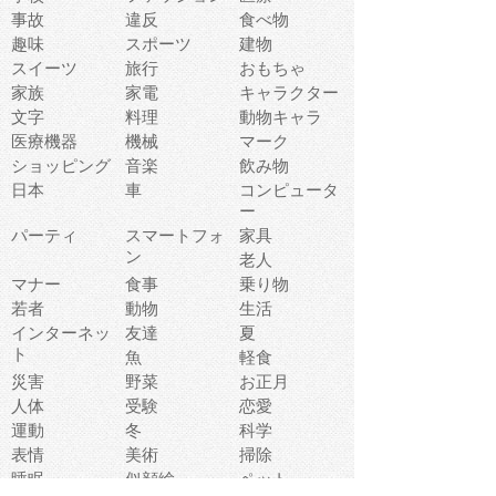
事故
違反
食べ物
趣味
スポーツ
建物
スイーツ
旅行
おもちゃ
家族
家電
キャラクター
文字
料理
動物キャラ
医療機器
機械
マーク
ショッピング
音楽
飲み物
日本
車
コンピュータ
ー
パーティ
スマートフォ
家具
ン
老人
マナー
食事
乗り物
若者
動物
生活
インターネッ
友達
夏
ト
魚
軽食
災害
野菜
お正月
人体
受験
恋愛
運動
冬
科学
表情
美術
掃除
睡眠
似顔絵
ペット