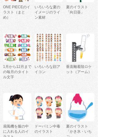
ONE PIECEのイ
いろいろな夏の
夏のイラスト
ラスト（まと
イメージのライ
「向日葵」
め）
ン素材
1月から12月まで
いろいろな顔ア
垂直離着陸ロケ
の毎月のタイト
イコン
ット（アーム）
ル文字
扇風機を服の中
ドーパミン中毒
夏のイラスト
に入れる人のイ
のイラスト
「かき氷・いち
ラスト
ご」