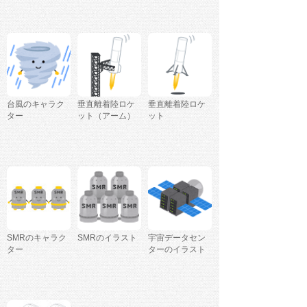
台風のキャラク
垂直離着陸ロケ
垂直離着陸ロケ
ター
ット（アーム）
ット
SMRのキャラク
SMRのイラスト
宇宙データセン
ター
ターのイラスト