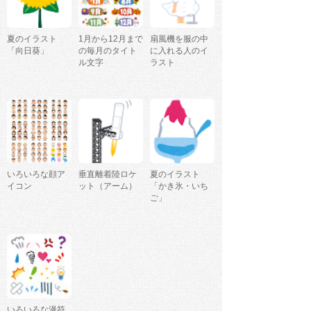
夏のイラスト
1月から12月まで
扇風機を服の中
「向日葵」
の毎月のタイト
に入れる人のイ
ル文字
ラスト
いろいろな顔ア
垂直離着陸ロケ
夏のイラスト
イコン
ット（アーム）
「かき氷・いち
ご」
いろいろな漫符