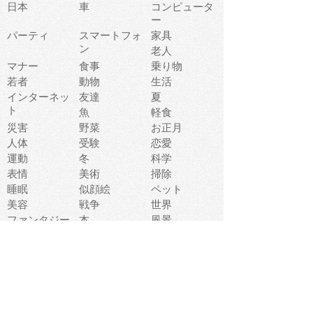
日本
車
コンピュータ
ー
パーティ
スマートフォ
家具
ン
老人
マナー
食事
乗り物
若者
動物
生活
インターネッ
友達
夏
ト
魚
軽食
災害
野菜
お正月
人体
受験
恋愛
運動
冬
科学
表情
美術
掃除
睡眠
似顔絵
ペット
美容
戦争
世界
ファンタジー
本
風景
犬
就活
虫
花
あかちゃん
植物
鳥
海
文房具
食材
お風呂
フルーツ
干支
お年賀状
マスク
調味料
猫
物語