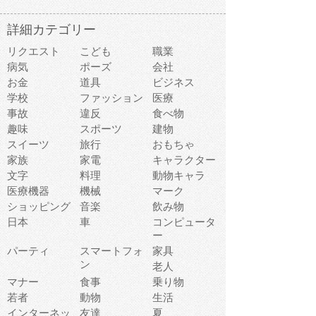
詳細カテゴリー
リクエスト
こども
職業
病気
ポーズ
会社
お金
道具
ビジネス
学校
ファッション
医療
事故
違反
食べ物
趣味
スポーツ
建物
スイーツ
旅行
おもちゃ
家族
家電
キャラクター
文字
料理
動物キャラ
医療機器
機械
マーク
ショッピング
音楽
飲み物
日本
車
コンピュータ
ー
パーティ
スマートフォ
家具
ン
老人
マナー
食事
乗り物
若者
動物
生活
インターネッ
友達
夏