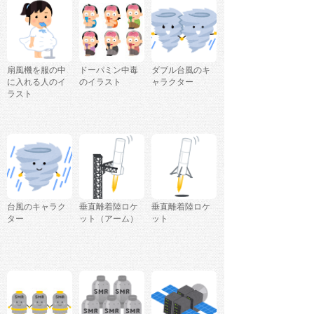
扇風機を服の中
ドーパミン中毒
ダブル台風のキ
に入れる人のイ
のイラスト
ャラクター
ラスト
台風のキャラク
垂直離着陸ロケ
垂直離着陸ロケ
ター
ット（アーム）
ット