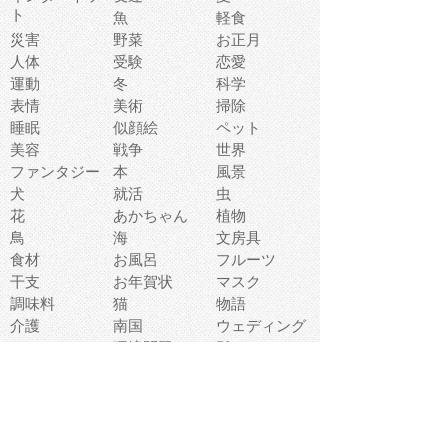
ト
魚
軽食
災害
野菜
お正月
人体
受験
恋愛
運動
冬
科学
表情
美術
掃除
睡眠
似顔絵
ペット
美容
戦争
世界
ファンタジー
本
風景
犬
就活
虫
花
あかちゃん
植物
鳥
海
文房具
食材
お風呂
フルーツ
干支
お年賀状
マスク
調味料
猫
物語
介護
南国
ウェディング
ランドマーク
環境問題
髪
スポーツ用具
書類
クリスマス
夏休み
怪我
テンプレート
メディア
食器
お祭り
政治
中年
座布団