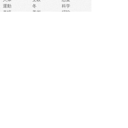
運動
冬
科学
表情
美術
掃除
睡眠
似顔絵
ペット
美容
戦争
世界
ファンタジー
本
風景
犬
就活
虫
花
あかちゃん
植物
鳥
海
文房具
食材
お風呂
フルーツ
干支
お年賀状
マスク
調味料
猫
物語
介護
南国
ウェディング
ランドマーク
環境問題
髪
スポーツ用具
書類
クリスマス
夏休み
怪我
テンプレート
メディア
食器
お祭り
政治
中年
座布団
映画
メッセージ
電車
ゴミ
楽器
パン
宗教
幼稚園
エネルギー