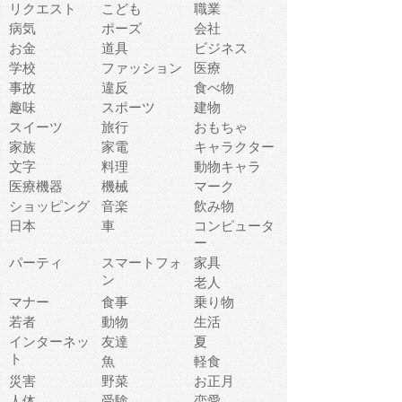
リクエスト
こども
職業
病気
ポーズ
会社
お金
道具
ビジネス
学校
ファッション
医療
事故
違反
食べ物
趣味
スポーツ
建物
スイーツ
旅行
おもちゃ
家族
家電
キャラクター
文字
料理
動物キャラ
医療機器
機械
マーク
ショッピング
音楽
飲み物
日本
車
コンピュータ
ー
パーティ
スマートフォ
家具
ン
老人
マナー
食事
乗り物
若者
動物
生活
インターネッ
友達
夏
ト
魚
軽食
災害
野菜
お正月
人体
受験
恋愛