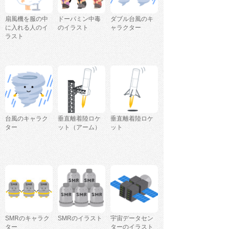
扇風機を服の中
ドーパミン中毒
ダブル台風のキ
に入れる人のイ
のイラスト
ャラクター
ラスト
台風のキャラク
垂直離着陸ロケ
垂直離着陸ロケ
ター
ット（アーム）
ット
SMRのキャラク
SMRのイラスト
宇宙データセン
ター
ターのイラスト