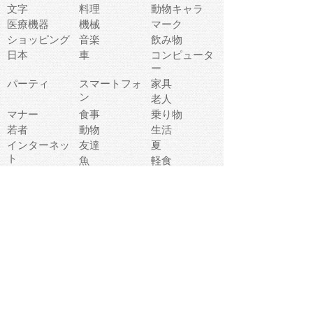
文字
料理
動物キャラ
医療機器
機械
マーク
ショッピング
音楽
飲み物
日本
車
コンピュータ
ー
パーティ
スマートフォ
家具
ン
老人
マナー
食事
乗り物
若者
動物
生活
インターネッ
友達
夏
ト
魚
軽食
災害
野菜
お正月
人体
受験
恋愛
運動
冬
科学
表情
美術
掃除
睡眠
似顔絵
ペット
美容
戦争
世界
ファンタジー
本
風景
犬
就活
虫
花
あかちゃん
植物