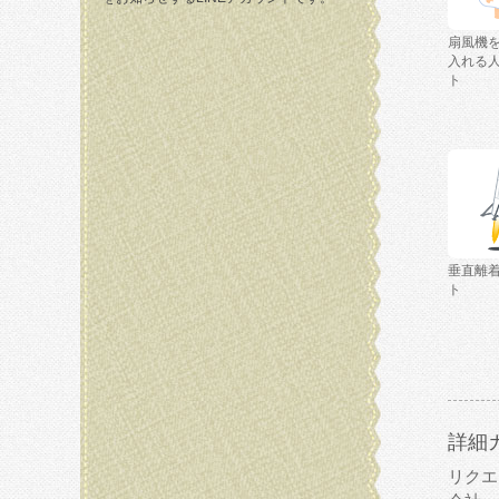
扇風機
入れる
ト
垂直離
ト
詳細
リクエ