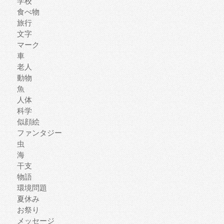
学校
食べ物
旅行
文字
マーク
車
老人
動物
魚
人体
科学
似顔絵
ファンタジー
虫
海
干支
物語
環境問題
夏休み
お祭り
メッセージ