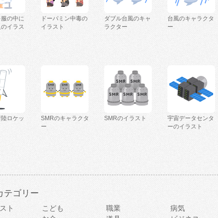
を服の中に
ドーパミン中毒の
ダブル台風のキャ
台風のキャラクタ
人のイラス
イラスト
ラクター
ー
着陸ロケッ
SMRのキャラクタ
SMRのイラスト
宇宙データセンタ
ー
ーのイラスト
カテゴリー
スト
こども
職業
病気