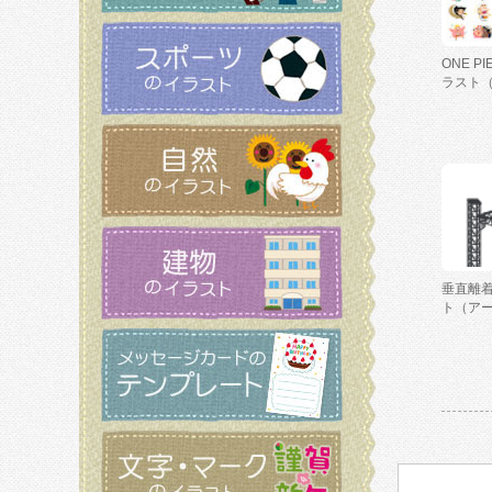
ONE P
ラスト
垂直離
ト（ア