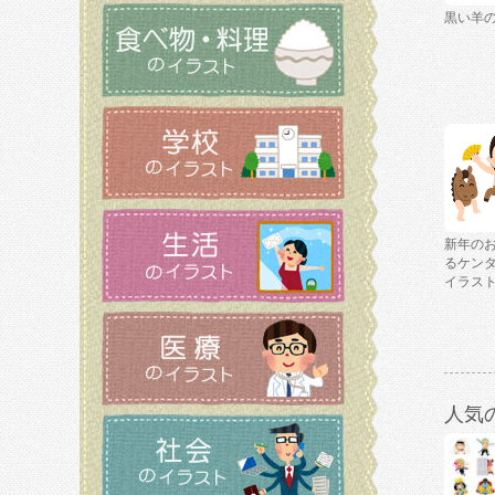
黒い羊
新年の
るケン
イラス
人気