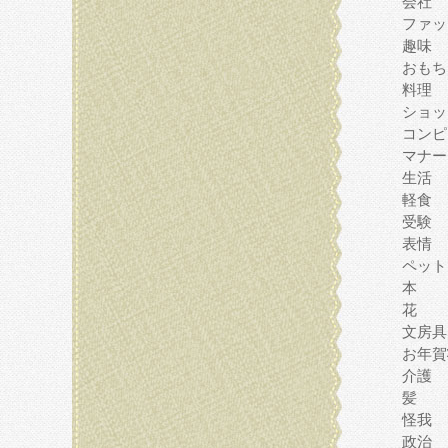
会社
ファッ
趣味
おもち
料理
ショッ
コンピ
マナー
生活
軽食
受験
表情
ペット
本
花
文房具
お年賀
介護
髪
怪我
政治