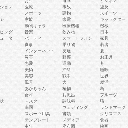
お金
道具
ビジネス
ション
医療
事故
違反
スポーツ
建物
スイーツ
ゃ
家族
家電
キャラクター
動物キャラ
医療機器
機械
ピング
音楽
飲み物
日本
ューター
パーティ
スマートフォン
家具
食事
乗り物
若者
インターネット
友達
夏
災害
野菜
お正月
恋愛
運動
冬
美術
掃除
睡眠
美容
戦争
世界
風景
犬
就活
あかちゃん
植物
鳥
食材
お風呂
フルーツ
状
マスク
調味料
猫
南国
ウェディング
ランドマーク
スポーツ用具
書類
クリスマス
テンプレート
メディア
食器
中年
座布団
映画