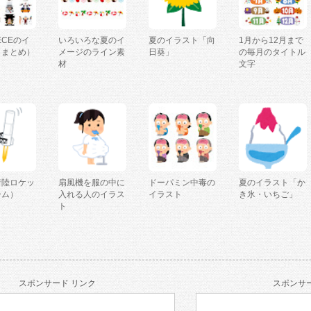
IECEのイ
いろいろな夏のイ
夏のイラスト「向
1月から12月まで
（まとめ）
メージのライン素
日葵」
の毎月のタイトル
材
文字
着陸ロケッ
扇風機を服の中に
ドーパミン中毒の
夏のイラスト「か
ーム）
入れる人のイラス
イラスト
き氷・いちご」
ト
スポンサード リンク
スポンサー