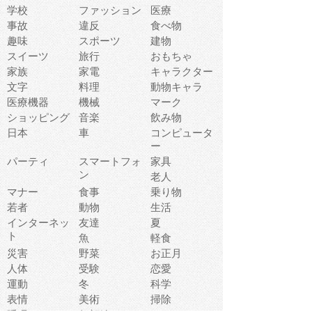
学校
ファッション
医療
事故
違反
食べ物
趣味
スポーツ
建物
スイーツ
旅行
おもちゃ
家族
家電
キャラクター
文字
料理
動物キャラ
医療機器
機械
マーク
ショッピング
音楽
飲み物
日本
車
コンピュータ
ー
パーティ
スマートフォ
家具
ン
老人
マナー
食事
乗り物
若者
動物
生活
インターネッ
友達
夏
ト
魚
軽食
災害
野菜
お正月
人体
受験
恋愛
運動
冬
科学
表情
美術
掃除