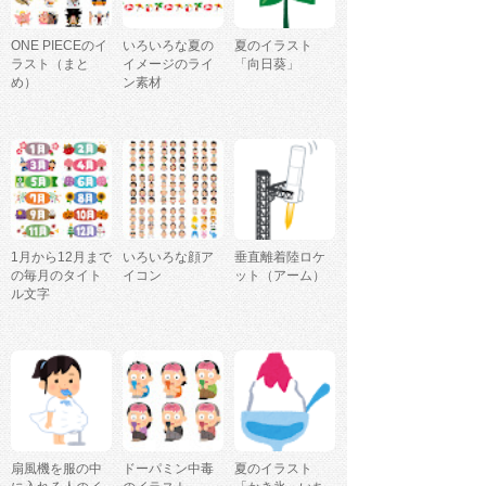
ONE PIECEのイ
いろいろな夏の
夏のイラスト
ラスト（まと
イメージのライ
「向日葵」
め）
ン素材
1月から12月まで
いろいろな顔ア
垂直離着陸ロケ
の毎月のタイト
イコン
ット（アーム）
ル文字
扇風機を服の中
ドーパミン中毒
夏のイラスト