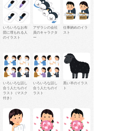
いろいろなお布
アザラシの会社
仕事納めのイラ
団に埋もれる人
員のキャラクタ
スト
のイラスト
ー
いろいろな話し
いろいろな話し
黒い羊のイラス
合う人たちのイ
合う人たちのイ
ト
ラスト（マスク
ラスト
付き）