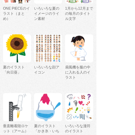
ONE PIECEのイ
いろいろな夏の
1月から12月まで
ラスト（まと
イメージのライ
の毎月のタイト
め）
ン素材
ル文字
夏のイラスト
いろいろな顔ア
扇風機を服の中
「向日葵」
イコン
に入れる人のイ
ラスト
垂直離着陸ロケ
夏のイラスト
いろいろな漫符
ット（アーム）
「かき氷・いち
のイラスト