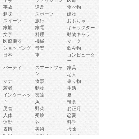
学校
ファッション
医療
事故
違反
食べ物
趣味
スポーツ
建物
スイーツ
旅行
おもちゃ
家族
家電
キャラクター
文字
料理
動物キャラ
医療機器
機械
マーク
ショッピング
音楽
飲み物
日本
車
コンピュータ
ー
パーティ
スマートフォ
家具
ン
老人
マナー
食事
乗り物
若者
動物
生活
インターネッ
友達
夏
ト
魚
軽食
災害
野菜
お正月
人体
受験
恋愛
運動
冬
科学
表情
美術
掃除
睡眠
似顔絵
ペット