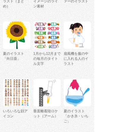
ラスト（まと
イメージのライ
ァーのイラスト
め）
ン素材
夏のイラスト
1月から12月まで
扇風機を服の中
「向日葵」
の毎月のタイト
に入れる人のイ
ル文字
ラスト
いろいろな顔ア
垂直離着陸ロケ
夏のイラスト
イコン
ット（アーム）
「かき氷・いち
ご」