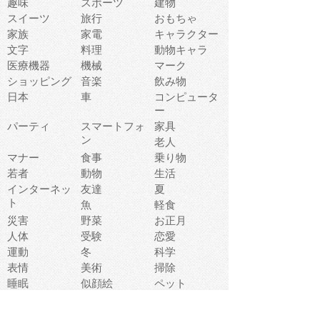
趣味
スポーツ
建物
スイーツ
旅行
おもちゃ
家族
家電
キャラクター
文字
料理
動物キャラ
医療機器
機械
マーク
ショッピング
音楽
飲み物
日本
車
コンピュータ
ー
パーティ
スマートフォ
家具
ン
老人
マナー
食事
乗り物
若者
動物
生活
インターネッ
友達
夏
ト
魚
軽食
災害
野菜
お正月
人体
受験
恋愛
運動
冬
科学
表情
美術
掃除
睡眠
似顔絵
ペット
美容
戦争
世界
ファンタジー
本
風景