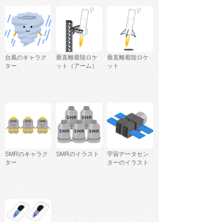
台風のキャラク
垂直離着陸ロケ
垂直離着陸ロケ
ター
ット（アーム）
ット
SMRのキャラク
SMRのイラスト
宇宙データセン
ター
ターのイラスト