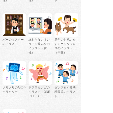
性）
性）
ト
バーのマスター
終わらないオン
新年のお祝いを
のイラスト
ライン飲み会の
するケンタウロ
イラスト（女
スのイラスト
性）
（干支）
ノリノリのAIのキ
ドフラミンゴの
ダンスをする幼
ャラクター
イラスト（ONE
稚園児のイラス
PIECE）
ト