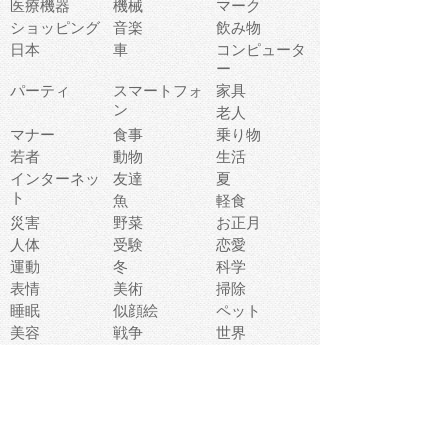
医療機器
機械
マーク
ショッピング
音楽
飲み物
日本
車
コンピュータ
ー
パーティ
スマートフォ
家具
ン
老人
マナー
食事
乗り物
若者
動物
生活
インターネッ
友達
夏
ト
魚
軽食
災害
野菜
お正月
人体
受験
恋愛
運動
冬
科学
表情
美術
掃除
睡眠
似顔絵
ペット
美容
戦争
世界
ファンタジー
本
風景
犬
就活
虫
花
あかちゃん
植物
鳥
海
文房具
食材
お風呂
フルーツ