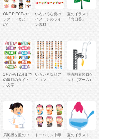
ONE PIECEのイ
いろいろな夏の
夏のイラスト
ラスト（まと
イメージのライ
「向日葵」
め）
ン素材
1月から12月まで
いろいろな顔ア
垂直離着陸ロケ
の毎月のタイト
イコン
ット（アーム）
ル文字
扇風機を服の中
ドーパミン中毒
夏のイラスト