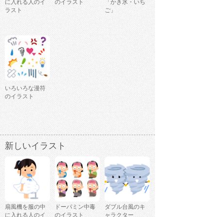
に入れる人のイ
のイラスト
「かき氷・いち
ラスト
ご」
いろいろな漫符
のイラスト
新しいイラスト
扇風機を服の中
ドーパミン中毒
ダブル台風のキ
に入れる人のイ
のイラスト
ャラクター