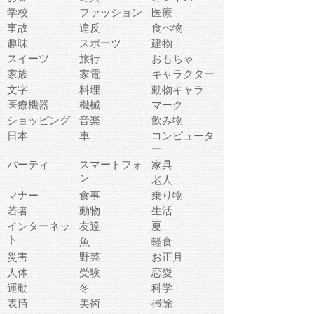
学校
ファッション
医療
事故
違反
食べ物
趣味
スポーツ
建物
スイーツ
旅行
おもちゃ
家族
家電
キャラクター
文字
料理
動物キャラ
医療機器
機械
マーク
ショッピング
音楽
飲み物
日本
車
コンピュータ
ー
パーティ
スマートフォ
家具
ン
老人
マナー
食事
乗り物
若者
動物
生活
インターネッ
友達
夏
ト
魚
軽食
災害
野菜
お正月
人体
受験
恋愛
運動
冬
科学
表情
美術
掃除