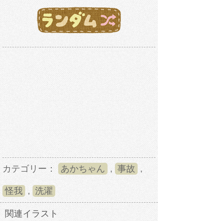
カテゴリー：
あかちゃん
,
事故
,
怪我
,
洗濯
関連イラスト