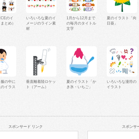
IECEのイ
いろいろな夏のイ
1月から12月まで
夏のイラスト「向
（まとめ）
メージのライン素
の毎月のタイトル
日葵」
材
文字
を服の中に
垂直離着陸ロケッ
夏のイラスト「か
いろいろな漫符の
人のイラス
ト（アーム）
き氷・いちご」
イラスト
スポンサード リンク
スポンサー