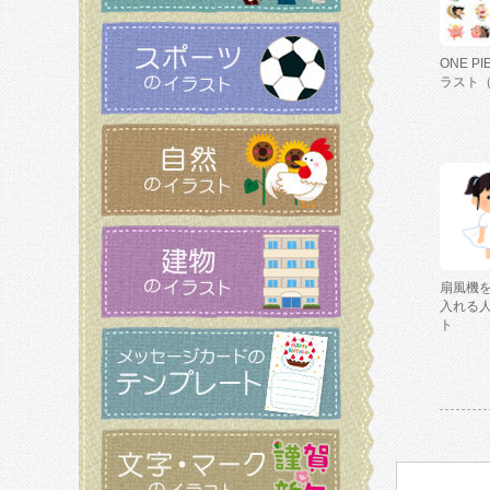
ONE P
ラスト
扇風機
入れる
ト