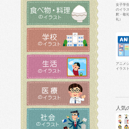
女子学
のイラ
釈・敬
礼）
アニメ
イラス
人気