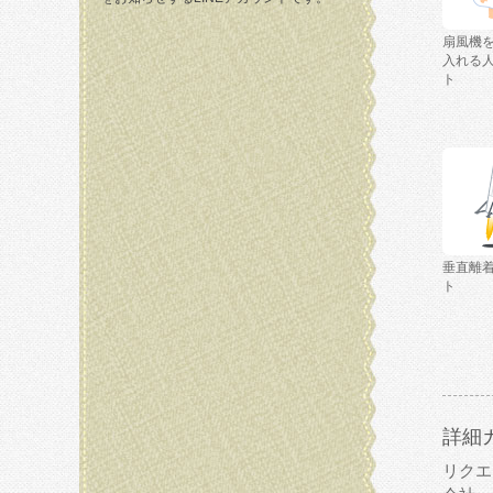
扇風機
入れる
ト
垂直離
ト
詳細
リクエ