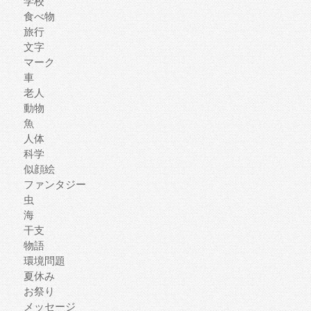
学校
食べ物
旅行
文字
マーク
車
老人
動物
魚
人体
科学
似顔絵
ファンタジー
虫
海
干支
物語
環境問題
夏休み
お祭り
メッセージ