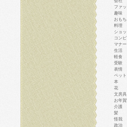
会社
ファッ
趣味
おもち
料理
ショッ
コンピ
マナー
生活
軽食
受験
表情
ペット
本
花
文房具
お年賀
介護
髪
怪我
政治