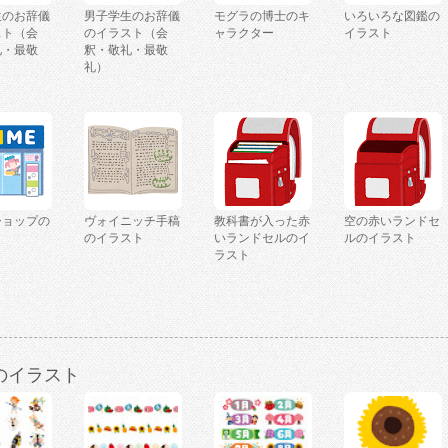
生のお辞儀
男子学生のお辞儀
モグラの博士のキ
いろいろな図鑑の
スト（会
のイラスト（会
ャラクター
イラスト
礼・最敬
釈・敬礼・最敬
礼）
ショップの
ヴォイニッチ手稿
教科書が入った赤
空の赤いランドセ
ト
のイラスト
いランドセルのイ
ルのイラスト
ラスト
のイラスト