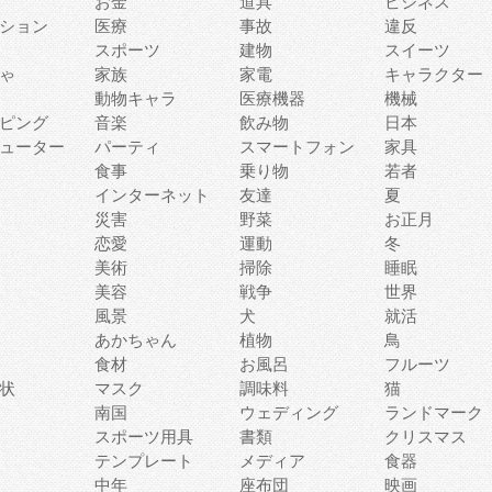
お金
道具
ビジネス
ション
医療
事故
違反
スポーツ
建物
スイーツ
ゃ
家族
家電
キャラクター
動物キャラ
医療機器
機械
ピング
音楽
飲み物
日本
ューター
パーティ
スマートフォン
家具
食事
乗り物
若者
インターネット
友達
夏
災害
野菜
お正月
恋愛
運動
冬
美術
掃除
睡眠
美容
戦争
世界
風景
犬
就活
あかちゃん
植物
鳥
食材
お風呂
フルーツ
状
マスク
調味料
猫
南国
ウェディング
ランドマーク
スポーツ用具
書類
クリスマス
テンプレート
メディア
食器
中年
座布団
映画