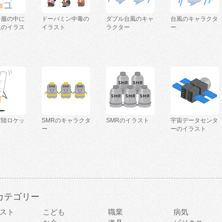
を服の中に
ドーパミン中毒の
ダブル台風のキャ
台風のキャラクタ
人のイラス
イラスト
ラクター
ー
着陸ロケッ
SMRのキャラクタ
SMRのイラスト
宇宙データセンタ
ー
ーのイラスト
カテゴリー
スト
こども
職業
病気