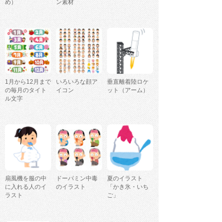
め）
ン素材
1月から12月まで
いろいろな顔ア
垂直離着陸ロケ
の毎月のタイト
イコン
ット（アーム）
ル文字
扇風機を服の中
ドーパミン中毒
夏のイラスト
に入れる人のイ
のイラスト
「かき氷・いち
ラスト
ご」