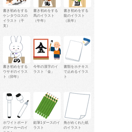
書き初めをする
書き初めをする
書き初めをする
ケンタウロスの
馬のイラスト
龍のイラスト
イラスト（干
（午年）
（辰年）
支）
書き初めをする
今年の漢字のイ
書類をホチキス
ウサギのイラス
ラスト「金」
で止めるイラス
ト（卯年）
ト
ホワイトボード
鉛筆1ダースのイ
角がめくれた紙
のマーカーのイ
ラスト
のイラスト