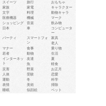
スイーツ
旅行
おもちゃ
家族
家電
キャラクター
文字
料理
動物キャラ
医療機器
機械
マーク
ショッピング
音楽
飲み物
日本
車
コンピュータ
ー
パーティ
スマートフォ
家具
ン
老人
マナー
食事
乗り物
若者
動物
生活
インターネッ
友達
夏
ト
魚
軽食
災害
野菜
お正月
人体
受験
恋愛
運動
冬
科学
表情
美術
掃除
睡眠
似顔絵
ペット
美容
戦争
世界
ファンタジー
本
風景
犬
就活
虫