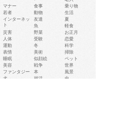
マナー
食事
乗り物
若者
動物
生活
インターネッ
友達
夏
ト
魚
軽食
災害
野菜
お正月
人体
受験
恋愛
運動
冬
科学
表情
美術
掃除
睡眠
似顔絵
ペット
美容
戦争
世界
ファンタジー
本
風景
犬
就活
虫
花
あかちゃん
植物
鳥
海
文房具
食材
お風呂
フルーツ
干支
お年賀状
マスク
調味料
猫
物語
介護
南国
ウェディング
ランドマーク
環境問題
髪
スポーツ用具
書類
クリスマス