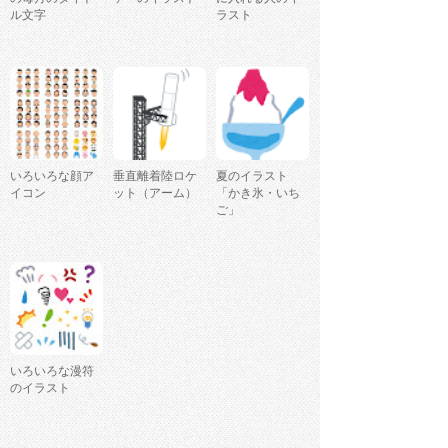
ル文字
ラスト
いろいろな顔ア
垂直離着陸ロケ
夏のイラスト
イコン
ット（アーム）
「かき氷・いち
ご」
いろいろな漫符
のイラスト