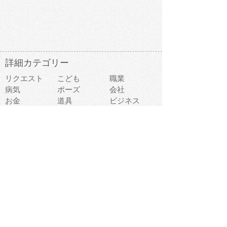
詳細カテゴリー
リクエスト
こども
職業
病気
ポーズ
会社
お金
道具
ビジネス
学校
ファッション
医療
事故
違反
食べ物
趣味
スポーツ
建物
スイーツ
旅行
おもちゃ
家族
家電
キャラクター
文字
料理
動物キャラ
医療機器
機械
マーク
ショッピング
音楽
飲み物
日本
車
コンピュータ
ー
パーティ
スマートフォ
家具