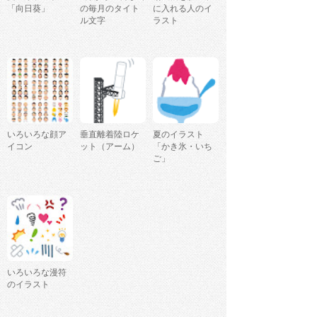
「向日葵」
の毎月のタイト
に入れる人のイ
ル文字
ラスト
いろいろな顔ア
垂直離着陸ロケ
夏のイラスト
イコン
ット（アーム）
「かき氷・いち
ご」
いろいろな漫符
のイラスト