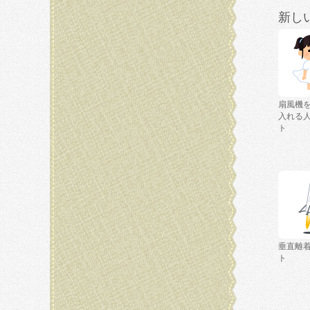
新し
扇風機
入れる
ト
垂直離
ト