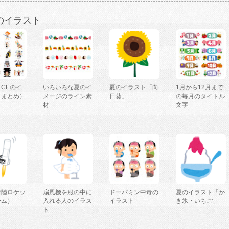
のイラスト
IECEのイ
いろいろな夏のイ
夏のイラスト「向
1月から12月まで
（まとめ）
メージのライン素
日葵」
の毎月のタイトル
材
文字
着陸ロケッ
扇風機を服の中に
ドーパミン中毒の
夏のイラスト「か
ーム）
入れる人のイラス
イラスト
き氷・いちご」
ト