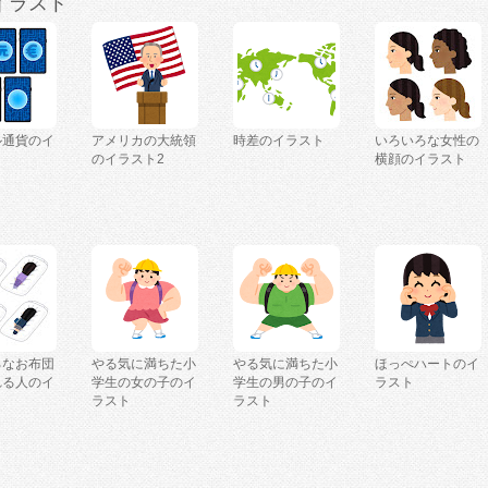
イラスト
ル通貨のイ
アメリカの大統領
時差のイラスト
いろいろな女性の
のイラスト2
横顔のイラスト
ろなお布団
やる気に満ちた小
やる気に満ちた小
ほっぺハートのイ
れる人のイ
学生の女の子のイ
学生の男の子のイ
ラスト
ラスト
ラスト