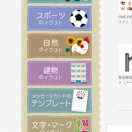
ONE P
ラスト
垂直離
ト（ア