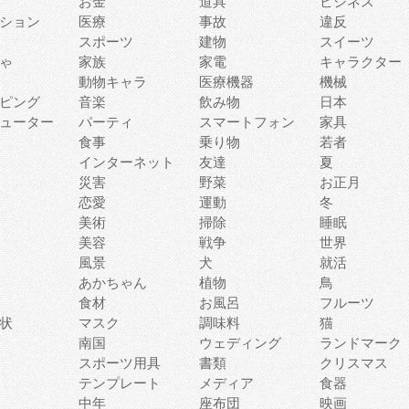
お金
道具
ビジネス
ション
医療
事故
違反
スポーツ
建物
スイーツ
ゃ
家族
家電
キャラクター
動物キャラ
医療機器
機械
ピング
音楽
飲み物
日本
ューター
パーティ
スマートフォン
家具
食事
乗り物
若者
インターネット
友達
夏
災害
野菜
お正月
恋愛
運動
冬
美術
掃除
睡眠
美容
戦争
世界
風景
犬
就活
あかちゃん
植物
鳥
食材
お風呂
フルーツ
状
マスク
調味料
猫
南国
ウェディング
ランドマーク
スポーツ用具
書類
クリスマス
テンプレート
メディア
食器
中年
座布団
映画