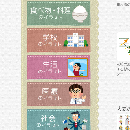
排水溝
花粉の
する杉
ター
人気