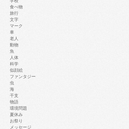
学校
食べ物
旅行
文字
マーク
車
老人
動物
魚
人体
科学
似顔絵
ファンタジー
虫
海
干支
物語
環境問題
夏休み
お祭り
メッセージ