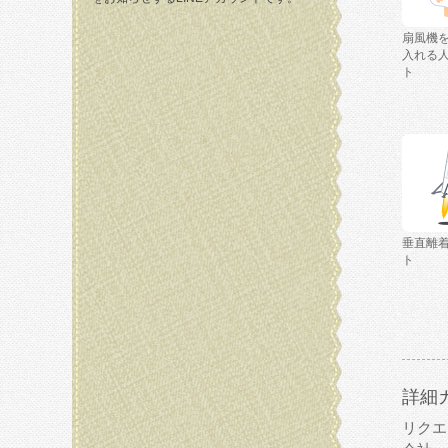
扇風機
入れる
ト
垂直離
ト
詳細
リクエ