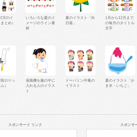
IECEのイ
いろいろな夏のイ
夏のイラスト「向
1月から12月まで
（まとめ）
メージのライン素
日葵」
の毎月のタイトル
材
文字
着陸ロケッ
扇風機を服の中に
ドーパミン中毒の
夏のイラスト「か
ーム）
入れる人のイラス
イラスト
き氷・いちご」
ト
スポンサード リンク
スポンサー