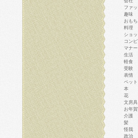
会社
ファッ
趣味
おもち
料理
ショッ
コンピ
マナー
生活
軽食
受験
表情
ペット
本
花
文房具
お年賀
介護
髪
怪我
政治