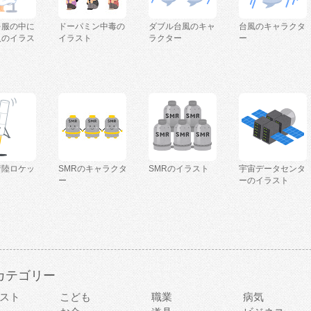
を服の中に
ドーパミン中毒の
ダブル台風のキャ
台風のキャラクタ
人のイラス
イラスト
ラクター
ー
着陸ロケッ
SMRのキャラクタ
SMRのイラスト
宇宙データセンタ
ー
ーのイラスト
カテゴリー
スト
こども
職業
病気